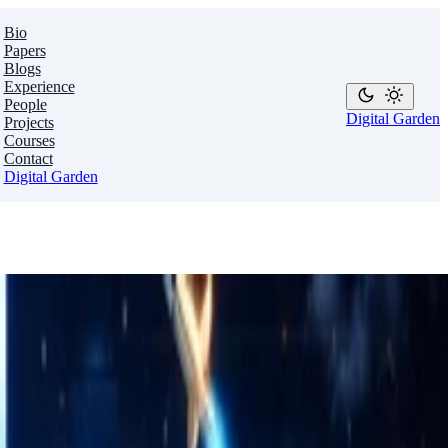
Bio
Papers
Blogs
Experience
People
Digital Garden
Projects
Courses
Contact
Digital Garden
。