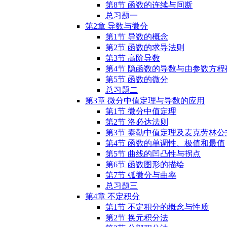
第8节 函数的连续与间断
总习题一
第2章 导数与微分
第1节 导数的概念
第2节 函数的求导法则
第3节 高阶导数
第4节 隐函数的导数与由参数方
第5节 函数的微分
总习题二
第3章 微分中值定理与导数的应用
第1节 微分中值定理
第2节 洛必达法则
第3节 泰勒中值定理及麦克劳林公
第4节 函数的单调性、极值和最值
第5节 曲线的凹凸性与拐点
第6节 函数图形的描绘
第7节 弧微分与曲率
总习题三
第4章 不定积分
第1节 不定积分的概念与性质
第2节 换元积分法