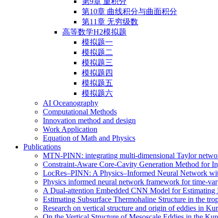
第9章 重积分
第10章 曲线积分与曲面积分
第11章 无穷级数
高等数学H2模拟题
模拟题一
模拟题二
模拟题三
模拟题四
模拟题五
模拟题六
AI Oceanography
Computational Methods
Innovation method and design
Work Application
Equation of Math and Physics
Publications
MTN-PINN: integrating multi-dimensional Taylor network 
Constraint-Aware Core-Cavity Generation Method for In
LocRes–PINN: A Physics–Informed Neural Network wit
Physics informed neural network framework for time-vary
A Dual-attention Embedded CNN Model for Estimating 
Estimating Subsurface Thermohaline Structure in the tr
Research on vertical structure and origin of eddies in K
On the Vertical Structure of Mesoscale Eddies in the Ku