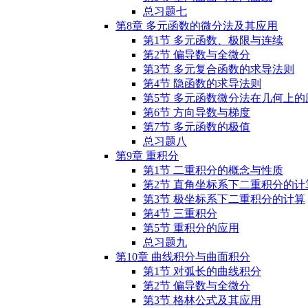
总习题七
第8章 多元函数的微分法及其应用
第1节 多元函数、极限与连续
第2节 偏导数与全微分
第3节 多元复合函数的求导法则
第4节 隐函数的求导法则
第5节 多元函数微分法在几何上的
第6节 方向导数与梯度
第7节 多元函数的极值
总习题八
第9章 重积分
第1节 ⼆重积分的概念与性质
第2节 直⾓坐标系下⼆重积分的计
第3节 极坐标系下⼆重积分的计算
第4节 三重积分
第5节 重积分的应用
总习题九
第10章 曲线积分与曲面积分
第1节 对弧长的曲线积分
第2节 偏导数与全微分
第3节 格林公式及其应⽤