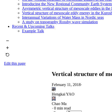
Introducing the New Regional Community Earth Syst
Asymmetric vertical structure of mesoscale eddies in the
Vertical structure of mesoscale eddy energy in the Kuros
Interannual Variations of Water Mass in Nordic seas
A study on topography Rossby wave simulation
Recent & Upcoming Talks
Example Talk
Edit this page
Vertical structure of m
February 11, 2018
·
Hengkai YAO
Chao Ma
·
0 min read