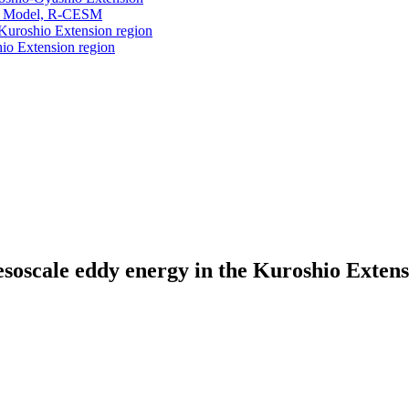
em Model, R-CESM
 Kuroshio Extension region
hio Extension region
esoscale eddy energy in the Kuroshio Extens