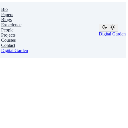
Bio
Papers
Blogs
Experience
People
Digital Garden
Projects
Courses
Contact
Digital Garden