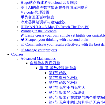
Hugo站点搭建避免 icloud 云盘同步
基于AI的高等数学知识在多领域应用探究
VS code 代理设置
手势交互圣诞树惊喜
净水器网站调研与建站建议
HUMAN 3.0 – A Map To Reach The Top 1%
Wrinting in the Sciences
🎉 Easily create your own simple yet highly customizabl
🧠 Sharpen your thinking with a second brain
📈 Communicate your results effectively with the best dat
✅ Manage your projects
Courses
Advanced Mathematics
自编教材课后习题
第1章 函数极限与连续
第1节 函数
第2节 数列的极限
第3节 函数的极限
第4节 无穷小与无穷大
第5节 极限的运算法则
第6节 极限存在准则与两个重要极
第7节 无穷小的比较和等价无穷小