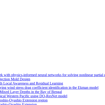
with physics-informed neural networks for solving nonlinear partial di
jection Mold Design
h Local Awareness and Residual Learning
ing wind stress drag coefficient identification in the Ekman model
Mixed Layer Depths in the Bay of Bengal
opical Western Pacific using DO-ResNet model
uroshio-Oyashio Extension region
roshio-Oyashio Extension