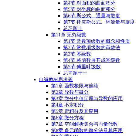
第4节 对⾯积的曲⾯积分
第5节 对坐标的曲⾯积分
第6节 斯公式、通量与散度
第7节 托克斯公式、环流量与旋度
总习题十
第11章 无穷级数
第1节 常数项级数的概念和性质
第2节 常数项级数的审敛法
第3节 幂级数
第4节 将函数展开成幂级数
第5节 傅⾥叶级数
总习题十一
自编教材思考题
第1章 函数极限与连续
第2章 导数与微分
第3章 微分中值定理与导数的应用
第4章 不定积分
第5章 定积分及其应用
第6章 微分方程
第7章 空间解析集合与向量代数
第8章 多元函数的微分法及其应用