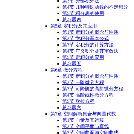
第3节 分部积分法
第4节 几种特殊函数的不定积分
第5节 积分表的使用
总习题四
第5章 定积分及其应用
第1节 定积分的概念与性质
第2节 微积分基本公式
第3节 定积分的计算方法
第4节 广义积分及其审敛法
第5节 定积分的应用
总习题五
第6章 微分方程
第1节 定积分的概念与性质
第2节 一阶微分方程
第3节 可降阶的高阶微分方程
第4节 高阶线性微分方程
第5节 欧拉方程
总习题六
第7章 空间解析集合与向量代数
第1节 向量及其运算
第2节 空间平面与直线
第3节 空间曲面与空间曲线