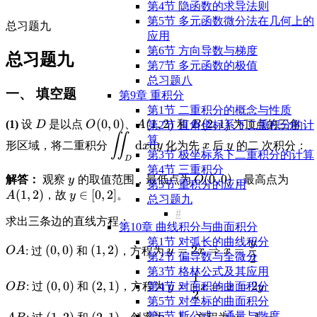
第4节 隐函数的求导法则
第5节 多元函数微分法在几何上的
总习题九
应用
第6节 方向导数与梯度
总习题九
第7节 多元函数的极值
总习题八
一、 填空题
第9章 重积分
第1节 ⼆重积分的概念与性质
\displaystyle
\displaystyle
(
0
,
0
)
\displaystyle
(
1
,
2
)
\displaystyle
(
2
,
1
)
(1)
设
是以点
、
和
为顶点的三角
D
O
A
B
第2节 直⾓坐标系下⼆重积分的计
D
O(0,0)
A(1,2)
B(2,1)
∬
\displaystyle
\displaystyle
\displaystyle
算
d
d
形区域，将二重积分
化为先
后
的二 次积分：
x
y
x
y
\iint_D
x
y
第3节 极坐标系下⼆重积分的计算
D
\text{d}x\text{d}y
第4节 三重积分
\displaystyle
\displaystyle
(
0
,
0
)
\disp
解答：
观察
的取值范围，最低点为
，最高点为
y
O
第5节 重积分的应用
y
O(0,0)
A(1,
(
1
,
2
)
\displaystyle
∈
[
0
,
2
]
，故
。
A
y
总习题九
y \in [0, 2]
求出三条边的直线方程：
第10章 曲线积分与曲面积分
第1节 对弧长的曲线积分
y
\displaystyle
\displaystyle
\displaystyle
\displaystyle
(
0
,
0
)
(
1
,
2
)
=
2
⇒
=
: 过
和
，方程为
O
A
y
x
x
第2节 偏导数与全微分
2
OA
(0,0)
(1,2)
y = 2x
第3节 格林公式及其应⽤
\Rightarrow
1
\displaystyle
\displaystyle
\displaystyle
\displaystyle
(
0
,
0
)
(
2
,
1
)
=
⇒
=
2
第4节 对⾯积的曲⾯积分
: 过
和
，方程为
OB
y
x
x
y
x = \frac{y}
2
OB
(0,0)
(2,1)
y = \frac{1}
第5节 对坐标的曲⾯积分
{2}
{2}x
第6节 斯公式、通量与散度