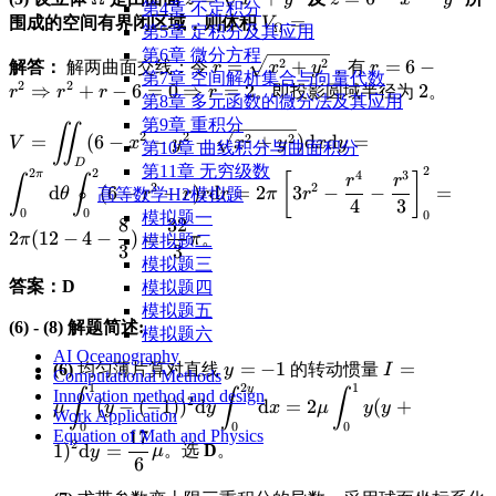
第4章 不定积分
\Omega
=
z=6-x^2-y^2
\displaystyle
=
围成的空间有界闭区域，则体积
V
Ω
第5章 定积分及其应用
\sqrt{x^2+y^2}
V_\Omega
第6章 微分方程
\displaystyle r
\displaystyle
2
2
=
+
=
6
−
解答：
解两曲面交线：令
=
，有
r
x
y
r
第7章 空间解析集合与向量代数
=
r = 6 - r^2
2
2
⇒
+
−
6
=
0
⇒
=
2
\display
2
。即投影圆域半径为
。
r
r
r
r
第8章 多元函数的微分法及其应用
\sqrt{x^2+y^2}
\Rightarrow
2
第9章 重积分
∬
\displaystyle V =
r^2+r-6=0
2
2
2
2
=
(
6
−
−
−
+
)
d
d
=
V
x
y
x
y
x
y
第10章 曲线积分与曲面积分
\iint_{D} (6-x^2-
\Rightarrow
D
第11章 无穷级数
2
2
2
4
3
π
y^2 -
r=2
[
]
r
r
∫
∫
2
2
d
(
6
−
−
)
d
=
2
3
−
−
=
θ
r
r
r
r
π
r
高等数学H2模拟题
\sqrt{x^2+y^2})
4
3
0
0
0
模拟题一
8
32
\text{d}x\text{d}y
2
(
12
−
4
−
)
=
。
π
π
模拟题二
= \int_0^{2\pi}
3
3
模拟题三
\text{d}\theta
答案：D
模拟题四
\int_0^2 (6 - r^2 -
模拟题五
r)r \text{d} r =
(6) - (8) 解题简述:
模拟题六
2\pi \left[ 3r^2 -
AI Oceanography
\frac{r^4}{4} -
\displaystyle
=
−
1
\displaystyl
=
(6)
均匀薄片算对直线
的转动惯量
y
I
Computational Methods
\frac{r^3}{3}
1
2
1
y=-1
I = \mu
y
Innovation method and design
∫
∫
∫
2
(
−
(
−
1
)
)
d
d
=
2
(
+
μ
y
y
x
μ
y
y
\right]_0^2 =
\int_0^1 (y-
Work Application
0
0
0
2\pi(12 - 4 -
17
Equation of Math and Physics
(-1))^2
2
1
)
d
=
。选
D
。
y
μ
\frac{8}{3}) =
\text{d}y
6
\frac{32}{3}\pi
\int_0^{2y}