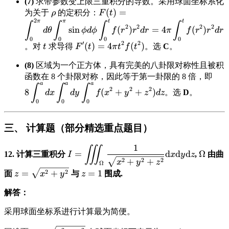
(7)
求带参数变上限三重积分的导数。采用球面坐标系化
\text{d}x =
\displaystyle
\displaystyle
(
)
=
为关于
的定积分：
ρ
F
t
2\mu
2
\rho
F(t) =
π
π
t
t
∫
∫
∫
∫
\int_0^1
2
2
2
2
s
i
n
(
)
=
4
(
)
d
θ
ϕ
d
ϕ
f
r
r
d
r
π
f
r
r
d
r
\int_0^{2\pi}
y(y+1) ^2
0
0
0
0
d\theta
′
2
2
\displaystyle
\displaystyle
(
)
=
4
(
)
。对
求导得
。选
C
。
t
F
t
π
t
f
t
\text{d}y =
\int_0^\pi
t
F'(t) = 4\pi
\frac{17}
\sin\phi
(8)
区域为一个正方体，具有完美的八卦限对称性且被积
t^2 f(t^2)
{6}\mu
\dis
d\phi
函数在 8 个卦限对称，因此等于第一卦限的 8 倍，即
a
a
a
\in
\int_0^t
∫
∫
∫
2
2
2
8
(
+
+
)
。选
D
。
d
x
d
y
f
x
y
z
d
z
\in
f(r^2)r^2 dr
0
0
0
\in
= 4\pi
f(x
\int_0^t
三、 计算题（部分精选重点题目）
f(r^2)r^2 dr
1
∭
\displaystyle I =
\displa
=
d
d
d
Ω
12. 计算三重积分
,
由曲
I
x
y
z
\iiint_\Omega \frac{1}
\Omeg
2
2
2
+
+
x
y
z
Ω
{\sqrt{x^2+y^2+z^2}}
\displaystyle
\displaystyle
2
2
=
+
=
1
面
与
围成.
z
x
y
z
\text{d}x\text{d}y\text{d}z
z=\sqrt{x^2
z=1
解答：
+y^2}
采用球面坐标系进行计算最为简便。