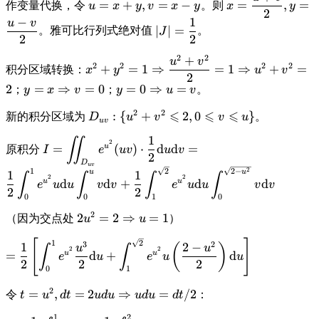
\displaystyle
\displaystyle
\text{d}\phi
=
+
,
=
−
=
,
=
作变量代换，令
。则
u
x
y
v
x
y
x
y
\right]_0^{\pi/4}
2
u = x+y, v
x =
−
1
= \pi(\sqrt {2} -
u
v
\displaystyle
∣
∣
=
= x-y
\frac{u+v}
。雅可比行列式绝对值
。
J
1)
2
2
|J| =
{2}, y =
\frac{1}{2}
2
2
+
\frac{u-v}
\displaystyle
u
v
2
2
2
2
+
=
1
⇒
=
1
⇒
+
=
积分区域转换：
x
y
u
v
{2}
x^2+y^2=1
2
2
\displaystyle
=
⇒
=
0
\displaystyle
=
0
⇒
=
；
；
。
y
x
v
y
u
v
\Rightarrow
y=x
y=0
\frac{u^2+v^2}
2
2
⩽
⩽
⩽
\displaystyle
:
{
+
2
,
0
}
新的积分区域为
。
D
u
v
v
u
\Rightarrow
\Rightarrow
{2}=1
uv
D_{uv}: \
v=0
u=v
\Rightarrow
1
∬
\displaystyle I =
2
{u^2+v^2
u
=
(
)
⋅
d
d
=
原积分
I
e
uv
u
v
u^2+v^2=2
2
\iint_{D_{uv}}
\leqslant 2,
D
uv
2
e^{u^2}(uv) \cdot
1
2
2
−
u
u
1
1
0 \leqslant v
∫
∫
∫
∫
2
2
u
u
d
d
+
d
d
e
u
u
v
v
e
u
u
v
v
\frac{1}{2}
\leqslant
2
2
0
0
1
0
\text{d}u\text{d}v
u\}
2
\displaystyle
2
=
2
⇒
=
1
= \frac{1}{2}
（因为交点处
）
u
u
2u^2=2
\int_0^1 e^{u^2}u
\displaystyle =
[
]
1
2
3
2
1
2
−
\Rightarrow
\text{d}u \int_0^u
(
)
u
u
∫
∫
2
2
u
u
=
d
+
d
e
u
e
u
u
\frac{1}{2} \left[
u=1
v \text{d}v +
2
2
2
0
1
\int_0^1 e^{u^2}
\frac{1}{2}
\frac{u^3}{2}
2
\int_1^{\sqrt{2}}
\displaystyle
=
,
=
2
⇒
=
/2
令
：
t
u
d
t
u
d
u
u
d
u
d
t
\text{d}u +
e^{u^2}u \text{d}u
t = u^2, dt
1
2