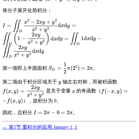
y^2}, 0
x^2+y^2
\leqslant y
将分子展开化简积分：
\leqslant 4,
\leqslant 2\}
y \geqslant
2
2
−
2
+
\displaystyle I =
x
x
y
y
∬
0
=
d
d
=
I
x
y
\iint_D \frac{x^2-
2
2
+
x
y
D
2
(
)
2xy+y^2}
x
y
∬
∬
1
−
d
d
=
1
d
d
−
x
y
x
y
{x^2+y^2}
2
2
+
x
y
D
D
2
x
y
\text{d}x\text{d}y
∬
d
d
x
y
2
2
+
= \iint_D \left(1 -
x
y
D
\frac{2xy}
1
\displaystyle
2
{x^2+y^2}\right)
=
(
2
)
=
2
第一项即上半圆面积
。
S
π
π
D
2
S_D =
\text{d}x\text{d}y
\frac{1}{2}
= \iint_D 1
\displaystyle
\display
第二项由于积分区域关于
轴左右对称，而被积函数
y
\pi (2^2) =
2
\text{d}x\text{d}y
x
y
y
f(x,y) =
\displaystyle
\displaystyle
(
,
)
=
(
−
,
)
=
是关于变量
的奇函数（
f
x
y
x
f
x
y
2\pi
- \iint_D
2
2
+
\frac{2x
x
f(-x,y) = -
x
y
\frac{2xy}
−
(
,
)
），故积分为 0。
{x^2+y^
f
x
y
f(x,y)
{x^2+y^2}
\displaystyle
=
2
−
0
=
2
因此，总积分
。
I
π
π
\text{d}x\text{d}y
I = 2\pi - 0
= 2\pi
←
第5节 重积分的应用
January 1, 1