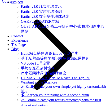
Courses
Projects
Earths-v1.0 现实地球展示
Earths-v2.0 实时地球预测
Earths-v3.0 数字孪生地球系统
OAKFULLWATER网站
QUST-AIOCEAN 省工程研究中心/市技术创新中心
网站
Contact
Experience
Test Page
Blog
Hugo站点搭建避免 icloud 云盘同步
基于AI的高等数学知识在多领域应用探究
VS code 代理设置
手势交互圣诞树惊喜
净水器网站调研与建站建议
HUMAN 3.0 – A Map To Reach The Top 1%
Wrinting in the Sciences
🎉 Easily create your own simple yet highly customizabl
blog
🧠 Sharpen your thinking with a second brain
📈 Communicate your results effectively with the best
data visualizations