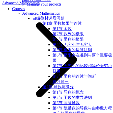
Advanced Mathematics
✅ Manage your projects
Courses
Advanced Mathematics
自编教材课后习题
第1章 函数极限与连续
第1节 函数
第2节 数列的极限
第3节 函数的极限
第4节 无穷小与无穷大
第5节 极限的运算法则
第6节 极限存在准则与两个重要极
限
第7节 无穷小的比较和等价无穷小
替换
第8节 函数的连续与间断
总习题一
第2章 导数与微分
第1节 导数的概念
第2节 函数的求导法则
第3节 高阶导数
第4节 隐函数的导数与由参数方程