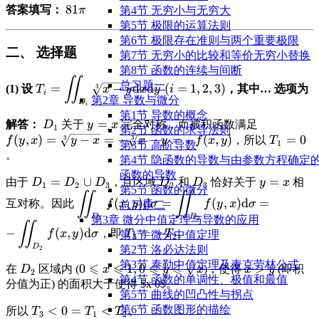
27\pi
\displaystyle
81
答案填写：
π
第4节 无穷小与无穷大
\text{d}\sigma
81\pi
第5节 极限的运算法则
= 5(27\pi) +
第6节 极限存在准则与两个重要极限
3(-18\pi) =
二、 选择题
第7节 无穷小的比较和等价无穷小替换
135\pi - 54\pi
第8节 函数的连续与间断
= 81\pi
∬
\displaystyle T_i =
总习题一
=
−
d
d
(
=
1
,
2
,
3
)
3
(1) 设
，其中… 选项为
T
x
y
x
y
i
i
\iint_{D_i} \sqrt[3]
第2章 导数与微分
D
i
{x-
第1节 导数的概念
\displaystyle
\displaystyle
=
\displayst
解答：
关于
完全对称，而被积函数满足
D
y
x
y}\text{d}x\text{d}y
1
第2节 函数的求导法则
D_1
y=x
f(y,x) =
(
,
)
=
−
=
−
−
=
−
(
,
)
\display
=
0
3
3
，所以
f
y
x
y
x
x
y
f
x
y
T
\ (i=1,2,3)
1
第3节 高阶导数
\sqrt[3]{y-
T_1 = 0
。
第4节 隐函数的导数与由参数方程确定
x} = -
函数的导数
\displaystyle
=
∪
\displaystyle
\displaystyle
\displayst
=
由于
，且区域
和
恰好关于
相
D
D
D
D
D
\sqrt[3]{x-
y
x
1
2
3
2
3
第5节 函数的微分
D_1 = D_2
D_2
D_3
y=x
∬
∬
\displaystyle
y} = -f(x,
(
,
)
d
=
(
,
)
d
=
互对称。因此
f
x
y
σ
f
y
x
σ
总习题二
\cup D_3
\iint_{D_3}
D
D
第3章 微分中值定理与导数的应用
3
2
∬
\displaystyle
f(x,y)\text{d}\sigma
−
(
,
)
d
=
−
，即
。
f
x
y
σ
T
T
第1节 微分中值定理
3
2
T_3 = -T_2
= \iint_{D_2} f(y,
D
第2节 洛必达法则
2
x)\text{d}\sigma =
第3节 泰勒中值定理及麦克劳林公式
⩽
⩽
⩽
⩽
\displaystyle
\displaystyle
0
1
,
0
\displaystyle
>
在
区域内 (
)，使得
(即积
D
x
y
x
x
y
-\iint_{D_2}
2
第4节 函数的单调性、极值和最值
D_2
0 \leqslant x
x>y
分值为正) 的面积大于使得
$x
0
$。
f(x,y)\text{d}\sigma
第5节 曲线的凹凸性与拐点
\leqslant 1,
\displaystyle
<
0
=
<
第6节 函数图形的描绘
所以
。
T
T
T
0 \leqslant y
3
1
2