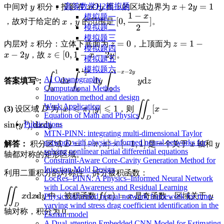
\displaystyle
\displaystyle
\displaystyle
+
2
=
1
高等数学H2模拟题
中间对
积分：投影在
面上的区域边界为
y
x
O
y
x
y
1
−
x
y
xOy
x+2y=1
模拟题一
\displaystyle
\displaystyle
\displaystyle
[
0
,
]
，故对于给定的
，
的范围是
。
x
y
2
模拟题二
x
y
[0, \frac{1-
模拟题三
x}{2}]
\displaystyle
\displaystyle
=
0
\displaystyl
=
1
−
内层对
积分：立体下底面为
，上顶面为
z
z
z
模拟题四
z
z=0
z=1-x-2y
−
2
\displaystyle
∈
[
0
,
1
−
−
2
]
，故
。
x
y
z
x
y
模拟题五
z \in [0, 1-x-
模拟题六
1
−
1
1
−
−
2
x
\displaystyle
x
y
2y]
∫
∫
∫
2
AI Oceanography
d
d
d
答案填写：
x
y
y
z
\int_0^1
Computational Methods
0
0
0
\text{d}x
Innovation method and design
∬
\displaystyle
\displaystyle
\displaystyle \iint_D [
\int_0^{\frac{1-
Work Application
⩽
⩽
∣
∣
,
∣
∣
1
[
−
(3)
设区域
为
，则
D
x
π
y
x
D
|x| \leqslant
\sin(y^3)]\text{d}x\
x}{2}}
Equation of Math and Physics
D
3
s
i
n
(
)]
d
d
=
Publications
\pi, |y|
=
\text{d}y
y
x
y
MTN-PINN: integrating multi-dimensional Taylor
\leqslant 1
\int_0^{1-x-2y}
network with physics-informed neural networks for
\displaystyle
=
[
−
,
]
×
[
−
1
,
1
]
\display
\d
解答：
积分区域
是一个关于
轴和
D
π
π
x
y
y \text{d}z
solving nonlinear partial differential equations
D = [-\pi,
x
y
轴都对称的矩形区域。
Constraint-Aware Core-Cavity Generation Method for
\pi] \times
Injection Mold Design
利用二重积分的对称性，拆分被积函数：
[-1, 1]
LocRes–PINN: A Physics–Informed Neural Network
with Local Awareness and Residual Learning
∬
\displaystyle
\displaystyle
\di
d
d
(
)
=
中，被积函数
是奇函数，区域关于
x
x
y
f
x
x
y
Physics informed neural network framework for time-
\iint_D x
f(x)=x
y
varying wind stress drag coefficient identification in the
D
轴对称，积分为 0。
\text{d}x\text{d}y
Ekman model
A Dual-attention Embedded CNN Model for Estimating