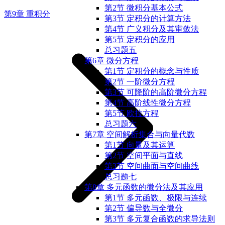
第2节 微积分基本公式
第9章 重积分
第3节 定积分的计算方法
第4节 广义积分及其审敛法
第5节 定积分的应用
总习题五
第6章 微分方程
第1节 定积分的概念与性质
第2节 一阶微分方程
第3节 可降阶的高阶微分方程
第4节 高阶线性微分方程
第5节 欧拉方程
总习题六
第7章 空间解析集合与向量代数
第1节 向量及其运算
第2节 空间平面与直线
第3节 空间曲面与空间曲线
总习题七
第8章 多元函数的微分法及其应用
第1节 多元函数、极限与连续
第2节 偏导数与全微分
第3节 多元复合函数的求导法则