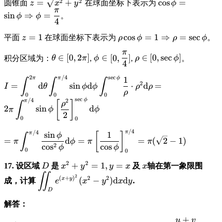
\displaystyle
\displaystyle
2
2
=
+
c
o
s
=
圆锥面
在球面坐标下表示为
z
x
y
ϕ
π
z=\sqrt{x^2+y^2}
\cos\phi =
s
i
n
⇒
=
。
ϕ
ϕ
4
\sin\phi
\Rightarrow
\displaystyle
=
1
\displaystyle
c
o
s
=
1
⇒
=
s
e
c
平面
在球面坐标下表示为
。
z
ρ
ϕ
ρ
ϕ
\phi =
z=1
\rho\cos\phi
π
\frac{\pi}
\displaystyle
\displaystyle
\displaystyle
∈
[
0
,
2
]
∈
[
0
,
]
∈
[
0
,
s
e
c
]
= 1
积分区域为：
,
,
。
θ
π
ϕ
ρ
ϕ
4
{4}
\theta \in
\phi \in [0,
\rho \in [0,
\Rightarrow
[0, 2\pi]
\frac{\pi}
\sec\phi]
2
/4
s
e
c
\rho =
\displaystyle I =
π
π
ϕ
1
∫
∫
∫
2
=
d
s
i
n
d
⋅
d
=
{4}]
I
θ
ϕ
ϕ
ρ
ρ
\sec\phi
\int_0^{2\pi}
ρ
0
0
0
\text{d}\theta
s
e
c
ϕ
/4
2
π
[
]
ρ
∫
2
s
i
n
d
π
ϕ
ϕ
\int_0^{\pi/4}
2
0
0
\sin\phi
\text{d}\phi
/4
/4
\displaystyle =
π
π
s
i
n
1
[
]
ϕ
∫
=
d
=
=
(
2
−
1
)
\int_0^{\sec\phi}
π
ϕ
π
π
\pi
2
c
o
s
c
o
s
ϕ
ϕ
0
0
\frac{1}{\rho}
\int_0^{\pi/4}
\cdot \rho^2
2
2
\frac{\sin\phi}
\displaystyle
\displaystyle
+
=
1
,
=
\displaystyle
17. 设区域
是
及
轴在第一象限围
D
x
y
y
x
x
\text{d} \rho =
{\cos^2\phi}
D
x^2+y^2=1,
x
∬
\displaystyle
2
(
+
)
2
2
x
y
(
−
)
d
d
成，计算
.
e
x
y
x
y
2\pi \int_0^{\pi/4}
\text{d}\phi =
y=x
\iint_D
D
\sin\phi \left[
\pi \left[
e^{(x+y)^2}(x^2-
\frac{\rho^2}{2}
解答：
\frac{1}
y^2)
\right]_0^{\sec\phi}
{\cos\phi}
\text{d}x\text{d}y
+
u
v