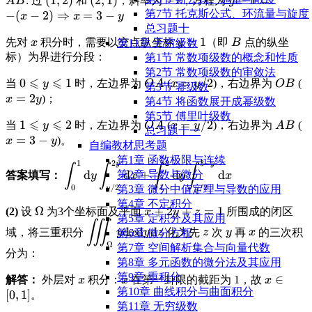
\displaystyle
\displaystyle
(
1
,
2
)
\displaystyle
(
2
,
1
)
\displaystyle
−
1
\displaystyle
−
1
=
: 过
和
，斜率为
，方程为
A
B
y
\Rightarrow
第7节 托克斯公式、环流量与旋度
AB
(1,2)
(2,1)
-1
y-1 = -(x-2)
−
(
−
2
)
⇒
=
3
−
x
x
y
x = 2y
总习题十
\Rightarrow
\displaystyle
\displaystyle
=
1
\displaystyle
先对
积分时，需要以交点纵坐标
（即
点的纵坐
第11章 无穷级数
x
y
x = 3-y
B
x
y=1
B
标）为界进行分段：
第1节 常数项级数的概念和性质
第2节 常数项级数的审敛法
⩽
⩽
\displaystyle
0
1
\displaystyle
\displaystyle
=
/2
\displ
\
当
时，左边界为
(
)，右边界为
(
y
O
A
x
y
OB
第3节 幂级数
0 \leqslant y
OA
x=y/2
OB
x
=
2
)；
x
y
第4节 将函数展开成幂级数
\leqslant 1
第5节 傅⾥叶级数
⩽
⩽
\displaystyle
1
2
\displaystyle
\displaystyle
=
/2
\displ
\
当
时，左边界为
(
)，右边界为
(
y
O
A
x
y
A
B
总习题十一
1 \leqslant y
OA
x=y/2
AB
x
=
3
−
)。
x
y
自编教材思考题
\leqslant 2
第1章 函数极限与连续
1
2
2
3
−
y
y
\displaystyle
∫
∫
∫
∫
d
d
+
d
d
第2章 导数与微分
答案填写：
y
x
y
x
\int_0^1
0
/2
1
/2
第3章 微分中值定理与导数的应用
y
y
\text{d}y
第4章 不定积分
\int_{y/2}^{2y}
\displaystyle
Ω
\displaystyle
+
2
+
=
1
(2)
设
为3个坐标面及平面
所围成的闭区
x
y
z
第5章 定积分及其应用
\text{d}x +
\Omega
x+2y+z=1
∭
\displaystyle \iiint_\Omega
\displaystyle
\displaystyle
\displaysty
d
d
d
域，将三重积分
化为先
次
再
的三次积
y
x
y
z
z
y
x
第6章 微分方程
\int_1^2
y
z
y
x
Ω
第7章 空间解析集合与向量代数
\text{d}y
分为：
\text{d}x\text{d}y\text{d}z
第8章 多元函数的微分法及其应用
\int_{y/2}^{3-
第9章 重积分
\displaystyle
\displaystyle
\display
∈
解答：
外层对
积分：
在第一卦限的截距为 1，故
x
x
x
y} \text{d}x
第10章 曲线积分与曲面积分
x
x
x \in [0,
[
0
,
1
]
。
第11章 无穷级数