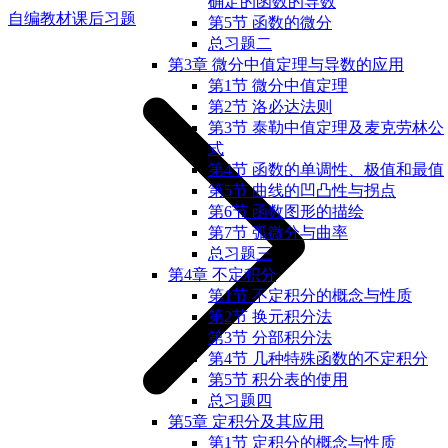
确定的函数的导数
自编教材课后习题
第5节 函数的微分
总习题二
第3章 微分中值定理与导数的应用
第1节 微分中值定理
第2节 洛必达法则
第3节 泰勒中值定理及麦克劳林公
式
第4节 函数的单调性、极值和最值
第5节 曲线的凹凸性与拐点
第6节 函数图形的描绘
第7节 弧微分与曲率
总习题三
第4章 不定积分
第1节 不定积分的概念与性质
第2节 换元积分法
第3节 分部积分法
第4节 几种特殊函数的不定积分
第5节 积分表的使用
总习题四
第5章 定积分及其应用
第1节 定积分的概念与性质