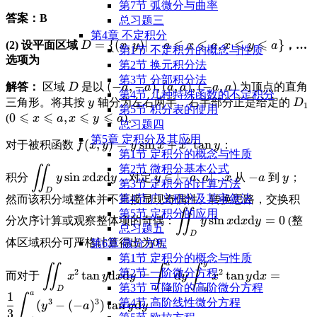
T_3 < 0 =
第7节 弧微分与曲率
\leqslant
答案：B
T_1 < T_2
总习题三
\sqrt{x}
第4章 不定积分
⩽
⩽
⩽
⩽
\displaystyle
=
{(
,
)
∣
−
,
}
(2) 设平面区域
，…
D
x
y
a
x
a
x
y
a
第1节 不定积分的概念与性质
D = \{(x,y)|
选项为
第2节 换元积分法
-a \leqslant
第3节 分部积分法
\displaystyle
\displaystyle
(
−
,
−
)
,
(
,
)
,
(
−
,
)
解答：
区域
是以
为顶点的直角
D
a
a
a
a
a
a
x \leqslant
第4节 几种特殊函数的不定积分
D
(-a,-a), (a,a),
\displaystyle
\dis
三角形。将其按
轴分为左右两半，右半部分正是给定的
a, x
y
D
1
第5节 积分表的使用
⩽
⩽
⩽
⩽
(-a,a)
y
D_1
\displaystyle
0
,
(
\leqslant y
)。
x
a
x
y
a
总习题四
0 \leqslant x
\leqslant a\}
第5章 定积分及其应用
2
\displaystyle
(
,
)
=
s
i
n
+
t
a
n
对于被积函数
：
f
x
y
y
x
x
y
\leqslant a,
第1节 定积分的概念与性质
f(x,y) =
x \leqslant y
第2节 微积分基本公式
∬
\displaystyle
\displaystyle
\displaystyle
\displaystyl
\displ
y\sin x +
s
i
n
d
d
∈
[
−
,
]
−
\leqslant a
积分
，对定
，
从
到
；
y
x
x
y
y
a
a
x
a
y
第3节 定积分的计算方法
\iint_D y\sin x
y \in [-a, a]
x
-a
y
x^2\tan y
D
第4节 广义积分及其审敛法
然而该积分域整体并不直接显现奇偶性。转换思路，交换积
\text{d}x\text{d}y
∬
\displaystyle
第5节 定积分的应用
s
i
n
d
d
=
0
分次序计算或观察整体项的奇偶：
(整
y
x
x
y
\iint_D y\sin x
总习题五
D
体区域积分可严格计算得出为0)。
\text{d}x\text{d}y
第6章 微分方程
= 0
第1节 定积分的概念与性质
a
y
\displaystyle
∬
∫
∫
2
2
第2节 一阶微分方程
t
a
n
d
d
=
d
t
a
n
d
=
而对于
x
y
x
y
y
x
y
x
\iint_D x^2\tan y
第3节 可降阶的高阶微分方程
−
−
D
a
a
a
1
\text{d}x\text{d}y
∫
3
3
第4节 高阶线性微分方程
(
−
(
−
)
)
t
a
n
d
y
a
y
y
= \int_{-a}^a
3