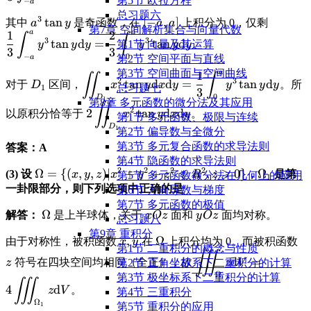
第5节 欧拉方程
−
a
\text{d}y \int_{-
总习题六
3
\displaystyle
t
a
n
\displaystyle
[
−
,
]
\displa
其中
是奇函数，在
上积分为 0，仅剩
a
y
a
a
a}^y x^2\tan y
第7章 空间解析集合与向量代数
a
a
1
2
a^3\tan y
[-a,a]
\frac{1
∫
∫
\text{d}x =
3
3
t
a
n
d
=
t
a
n
d
。
第1节 向量及其运算
y
y
y
y
y
y
{3}\int
3
3
\frac{1}{3}\int_{-
−
0
a
第2节 空间平面与直线
a}^a
a}^a (y^3 - (-
第3节 空间曲面与空间曲线
a
1
\displaystyle
\displaystyle
∬
∫
y^3\tan
2
3
a)^3)\tan y
t
a
n
d
d
=
t
a
n
d
对于
区间，
。所
D
x
y
x
y
y
y
y
总习题七
1
D_1
\iint_{D_1}
3
\text{
\text{d}y
0
D
1
第8章 多元函数的微分法及其应用
x^2\tan y
∬
\displaystyle
\frac{2
2
2
t
a
n
d
d
以原积分恰等于
。
x
y
x
y
第1节 多元函数、极限与连续
\text{d}x\text{d}y
2\iint_ {D_1}
{3}\int
D
1
第2节 偏导数与全微分
= \frac{1}
x^2\tan y
y^3\tan
第3节 多元复合函数的求导法则
答案：A
{3}\int_0^a
\text{d}x\text{d}y
\text{d
第4节 隐函数的求导法则
y^3\tan y
2
2
2
2
⩽
⩾
\displaystyle
Ω
=
{(
,
,
)
∣
+
+
,
0
}
\displays
Ω
(3) 设
，
是第
x
y
z
x
y
z
R
z
第5节 多元函数微分法在几何上的应用
1
\text{d}y
\Omega = \
\Omega_
一卦限部分，则下列选项中正确的是
第6节 方向导数与梯度
{(x,y,z)|
第7节 多元函数的极值
\displaystyle
Ω
\displaystyle
\displaystyle
解答：
是上半球体，关于
面和
面均对称。
x
O
z
y
O
z
x^2+y^2+z^2
总习题八
\Omega
xOz
yOz
\leqslant
第9章 重积分
\displaystyle
,
\displaystyle
Ω
\d
由于对称性，被积函数
在
上积分均为 0。而被积函数
x
y
R^2, z
第1节 ⼆重积分的概念与性质
x, y
\Omega
z
∭
\displaystyle
\geqslant 0\}
d
=
符号在四块空间均相同（全正），故
z
z
V
第2节 直⾓坐标系下⼆重积分的计算
\iiint_\Omega z
Ω
第3节 极坐标系下⼆重积分的计算
∭
\text{d}V =
4
d
。
z
V
第4节 三重积分
4\iiint_{\Omega_1}
Ω
1
第5节 重积分的应用