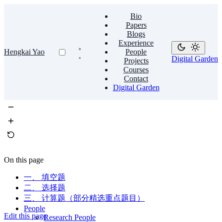
Bio
Papers
Blogs
Experience
Hengkai Yao
People
Digital Garden
Projects
Courses
Contact
Digital Garden
On this page
一、 填空题
二、 选择题
三、 计算题（部分精选重点题目）
People
Edit this page
Research People