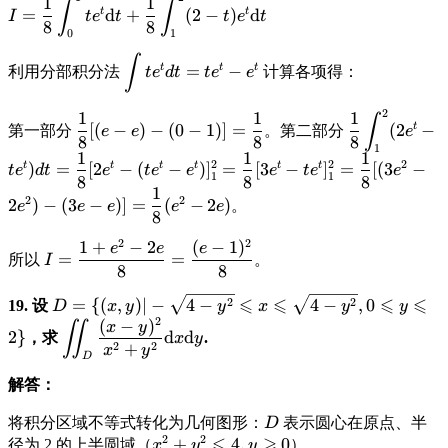
\int_1^{\sqrt{2}}
\displaystyle
1
1
\int_0^{\sqrt{2-
∫
∫
= 2udu
t
t
=
d
+
(
2
−
)
d
I
t
e
t
t
e
t
e^{u^2}u \left(
I = \frac{1}
u^2}} v \text{d}v
8
8
\Rightarrow
0
1
\frac{2-u^2}{2}
{8} \int_0^1
udu = dt/2
∫
\displaystyle
\right) \text{d}u
t e^t
t
t
t
=
−
利用分部积分法
计算各项得：
t
e
d
t
t
e
e
\int te^t dt
\right]
\text{d}t +
= te^t - e^t
\frac{1}{8}
2
\displaystyle
\displaystyl
1
1
1
∫
\int_1^2 (2-
t
[(
−
)
−
(
0
−
1
)]
=
(
2
−
第一部分
。第二部分
e
e
e
\frac{1}{8}
\frac{1}{8}
8
8
8
t) e^t
1
1
1
1
[(e-e) - (0-1)]
\int_1^2
2
2
2
t
t
t
t
t
t
)
=
[
2
−
(
−
)
]
=
[
3
−
]
=
[(
3
−
\text{d}t
t
e
d
t
e
t
e
e
e
t
e
e
1
1
= \frac{1}
(2e^t - te^t)
8
8
8
1
{8}
dt =
2
2
2
)
−
(
3
−
)]
=
(
−
2
)
。
e
e
e
e
e
8
\frac{1}{8}
[2e^t - (te^t-
2
2
1
+
−
2
(
−
1
)
\displaystyle
e
e
e
=
=
所以
。
I
e^t)]_1^2 =
I =
8
8
\frac{1}{8}
\frac{1+e^2-
\displaystyle
⩽
⩽
⩽
⩽
2
2
=
{(
,
)
∣
−
4
−
4
−
,
0
[3e^t -
19. 设
D
x
y
y
x
y
y
2e}{8} =
2
D = \{(x,y)
(
−
)
\displaystyle
te^t]_1^2 =
x
y
∬
\frac{(e-
2
}
d
d
，求
.
x
y
| -\sqrt{4-
\iint_D \frac{(x-y)
\frac{1}{8}
2
2
+
x
y
1)^2}{8}
D
y^2}
^2}{x^2+y^2}
[(3e^2-2e^2)
解答：
\leqslant x
\text{d}x\text{d}y
- (3e-e)] =
\leqslant
\frac{1}{8}
\displaystyle
将积分区域不等式转化为几何图形：
表示圆心在原点、半
D
\sqrt{4-
(e^2-2e)
2
2
⩽
⩾
D
\displaystyle
+
4
,
0
径为 2 的上半圆域（
）。
x
y
y