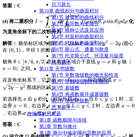
z \text{d}V
总习题九
答案：C
第10章 曲线积分与曲面积分
/2
2
s
i
n
\displaystyle I =
π
θ
第1节 对弧长的曲线积分
∫
∫
=
d
(
c
o
s
,
s
i
n
)
d
(4) 将二重积分
化
I
θ
f
ρ
θ
ρ
θ
ρ
ρ
\int_{\pi/4}^{\pi/2}
第2节 偏导数与全微分
/4
0
π
\text{d}\theta
第3节 格林公式及其应⽤
为直角坐标下的二次积分为
\int_0^{2\sin\theta}
第4节 对⾯积的曲⾯积分
2
2
f(\rho\cos\theta,
\displaystyle
=
2
s
i
n
⇒
+
=
2
第5节 对坐标的曲⾯积分
解答：
极坐标区域为极径
(圆心
r
θ
x
y
y
\rho\sin\theta)\rho\text{d}
r =
\displaystyle
(
0
,
1
)
\displaystyle
1
第6节 斯公式、通量与散度
在
，半径
的圆)。
\rho
2\sin\theta
(0,1)
1
第7节 托克斯公式、环流量与旋度
\displaystyle
∈
[
/4
,
/2
]
\displaystyle
=
\display
\d
极角
意味着该区域介于直线
和
轴（
θ
π
π
\Rightarrow
y
x
y
总习题十
\theta \in
y=x
y
x
=
0
）之间。
x^2+y^2=2y
x
第11章 无穷级数
[\pi/4,
第1节 常数项级数的概念和性质
\displaystyle
=
0
\displaystyle
=
\displays
=
在直角坐标系下，它是由
,
和右侧圆弧
\pi/2]
x
y
x
x
第2节 常数项级数的审敛法
x=0
y=x
x =
2
2
−
围成的区域。
y
y
第3节 幂级数
\sqrt{2y-
第4节 将函数展开成幂级数
⩽
⩽
\displaystyle
\displaystyle
\displaystyle
\displaystyle
0
1
y^2}
若选择先
后
积分（对应外层
）：当
时，左
x
y
d
y
y
第5节 傅⾥叶级数
⩽
⩽
x
y
dy
0 \leqslant y
\displaystyle
=
0
\displaystyle
=
\displaystyle
1
2
\displ
=
0
边界
，右边界
；当
时，左边界
x
x
y
y
x
总习题十一
\leqslant 1
x=0
x=y
1 \leqslant y
x=0
\displaystyle
2
=
2
−
，右边界
。
x
y
y
自编教材思考题
\leqslant 2
x=\sqrt{2y-
第1章 函数极限与连续
答案：C
y^2}
第2章 导数与微分
第3章 微分中值定理与导数的应用
2
2
\displaystyle
\displaystyle z
\displaystyle
2
2
Ω
=
+
=
6
−
−
(5) 设立体
是由曲面
及
所
z
x
y
z
x
y