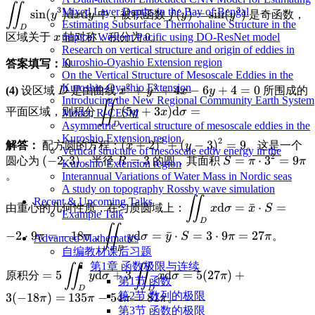
∬
\displaystyle
\displaystyle
3
3
Mixed Layer Depths in the Bay of Bengal
s
i
n
(
)
d
d
(
)
=
s
i
n
(
)
中，被积函数
是奇函数，
y
x
y
f
y
y
\iint_D \sin(y^3)
f(y)=\sin(y^3)
Estimating Subsurface Thermohaline Structure in the
D
\displaystyle
区域关于
轴对称，积分为 0。
\text{d}x\text{d}y
tropical Western Pacific using DO-ResNet model
x
Research on vertical structure and origin of eddies in
x
\displaystyle
0
Kuroshio-Oyashio Extension region
答案填写：
On the Vertical Structure of Mesoscale Eddies in the
0
2
2
Kuroshio-Oyashio Extension
\displaystyle
\displaystyle
+
+
4
−
6
+
4
=
0
(4)
设区域
是由曲线
所围成的
D
x
y
x
y
Introducing the New Regional Community Earth System
D
x^2+y^2+4x-
∬
\displaystyle \iint_D
(
5
+
3
)
d
=
平面区域，则积分
y
x
σ
Model, R-CESM
6y+4=0
(5y+3x)\text{d}\sigma
Asymmetric vertical structure of mesoscale eddies in the
D
=
Kuroshio Extension region
2
2
\displaystyle
(
+
2
)
+
(
−
3
)
=
9
解答：
配方圆的方程：
。这是一个
x
y
Vertical structure of mesoscale eddy energy in the
2
(x+2)^2 +
\displaystyle
(
−
2
,
3
)
\displaystyle
=
3
\displaystyle
=
⋅
3
=
9
圆心为
，半径
的圆，其面积
R
S
π
π
Kuroshio Extension region
(y-3)^2 = 9
(-2, 3)
R=3
S = \pi
。
Interannual Variations of Water Mass in Nordic seas
\cdot 3^2 =
A study on topography Rossby wave simulation
∬
\displaystyle
Recent & Upcoming Talks
9\pi
d
=
ˉ
⋅
=
由重心的几何性质，在匀质圆域上：
x
σ
x
S
Example Talk
\iint_D x
D
∬
\displaystyle
\text{d}\sigma
−
2
⋅
9
=
−
18
d
=
ˉ
⋅
=
3
⋅
9
=
27
，
。
π
π
y
σ
y
S
π
π
Advanced Mathematics
\iint_D y
= \bar{x}
D
自编教材课后习题
\text{d}\sigma
\cdot S = -2
第1章 函数极限与连续
∬
∬
\displaystyle =
= \bar{y}
=
5
d
+
3
d
=
5
(
27
)
+
\cdot 9\pi =
原积分
y
σ
x
σ
π
第1节 函数
5\iint_D y
\cdot S = 3
-18\pi
D
D
第2节 数列的极限
3
(
−
18
)
=
135
−
54
=
81
。
\text{d}\sigma
π
π
π
π
\cdot 9\pi =
第3节 函数的极限
+ 3\iint_D x