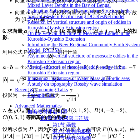
\displaystyle
\displaystyle
\displaystyle
\display
13
向量
在
轴上的投影即为其
坐标值，故为
。
a
x
x
= (12+6-5, 20-
(12,20,32) +
Mixed Layer Depths in the Bay of Bengal
\boldsymbol{a}
x
x
13
12-1, 32-21+4)
(6,-12,-21) -
Estimating Subsurface Thermohaline Structure in the
\displaystyle
\displaystyle
\displaystyle
\displaystyl
向量
在
轴上的投影向量为其
坐标与
的乘积，故
a
y
y
j
= (13, 7, 15)
(5,1,-4)
tropical Western Pacific using DO-ResNet model
\boldsymbol{a}
y
y
\boldsymbol
\displaystyle
(
0
,
7
,
0
)
\displaystyle
7
为
或
。
j
Research on vertical structure and origin of eddies in
(0, 7, 0)
7\boldsymbol{j}
Kuroshio-Oyashio Extension region
\displaystyle
=
4
−
3
+
4
\displaystyle
=
2
+
−
3
6. 求向量
在向量
上的投
a
i
j
k
b
i
j
k
On the Vertical Structure of Mesoscale Eddies in the
\boldsymbol{a}=4\boldsymbol{i}-3\boldsymb
\boldsymbol{b}=2\bol
影.
Kuroshio-Oyashio Extension
Introducing the New Regional Community Earth System
⋅
a
b
\displaystyle
Model, R-CESM
Prj
=
利用公式
进行计算：
a
b
∣
∣
\text{Prj}_{\boldsymbol{b}}
Asymmetric vertical structure of mesoscale eddies in the
b
Kuroshio Extension region
\boldsymbol{a} =
\displaystyle
⋅
=
4
×
2
+
(
−
3
)
×
1
+
4
×
(
−
3
)
=
8
−
3
−
12
=
−
7
Vertical structure of mesoscale eddy energy in the
a
b
\frac{\boldsymbol{a} \cdot
Kuroshio Extension region
\boldsymbol{a}
\boldsymbol{b}}
Interannual Variations of Water Mass in Nordic seas
\displaystyle
2
2
2
∣
∣
=
2
+
1
+
(
−
3
)
=
4
+
1
+
9
=
14
\cdot
b
{|\boldsymbol{b}|}
A study on topography Rossby wave simulation
|\boldsymbol{b}|
\boldsymbol{b}
Recent & Upcoming Talks
\displaystyle -
\displaystyle
14
7
= \sqrt{2^2 +
= 4 \times 2 +
−
−
Example Talk
投影为：
（或写为
）
\frac{\sqrt{14}}
-\frac{7}
1^2 + (-3)^2} =
2
14
(-3) \times 1 +
{2}
{\sqrt{14}}
\sqrt{4 + 1 + 9}
Advanced Mathematics
4 \times (-3) =
\displaystyle
\displaystyle
(
3
,
1
,
2
)
\displaystyle
(
4
,
−
2
,
−
2
)
\dis
7. 在
面上，求与已知点
、
、
y
O
z
A
B
= \sqrt{14}
自编教材课后习题
8 - 3 - 12 = -7
yOz
A(3,1,2)
B(4,-2,-2)
C(0,
(
0
,
5
,
1
)
等距离的点的坐标.
C
第1章 函数极限与连续
第1节 函数
\displaystyle
\displaystyle
\displaystyle
(
0
,
,
)
\d
设所求点为
，因为它在
面上，故可设
。由
P
y
O
z
P
y
z
第2节 数列的极限
2
2
2
P
yOz
P(0, y, z)
|
∣
∣
=
∣
∣
=
∣
∣
\displaystyle
∣
∣
=
∣
∣
=
∣
∣
可得
：
P
A
PB
PC
P
A
PB
PC
第3节 函数的极限