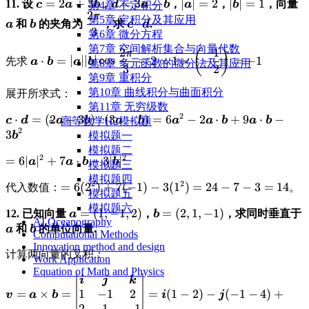
\displaystyle
=
2
+
3
\displaystyle
=
3
−
\displaystyle
∣
∣
=
2
\displaystyle
∣
∣
=
1
\d
11. 设
，
，
，
，向量
c
a
b
d
a
b
a
b
第4章 不定积分
{|\boldsymbol{b}|} = \frac{-9}{3} =
2
π
\boldsymbol{c}=2\boldsymbol{a}+3\boldsymbo
\boldsymbol{d}=3\boldsymbol{a}-
|\boldsymbol{a}|=2
|\boldsymbol{
\
\displaystyle
\displaystyle
\displaystyle
第5章 定积分及其应用
⋅
和
的夹角为
，求
.
a
b
c
d
3
\boldsymbol{b}
\boldsymbol{b}
\frac{2\pi}
\boldsymbol{c}\cdot\boldsymbo
第6章 微分方程
{3}
第7章 空间解析集合与向量代数
2
1
(
)
\displaystyle \boldsymbol{a} \cdot
π
⋅
=
∣
∣∣
∣
c
o
s
=
2
×
1
×
−
=
−
1
先求
a
b
a
b
第8章 多元函数的微分法及其应用
\boldsymbol{b} =
3
2
第9章 重积分
|\boldsymbol{a}||\boldsymbol{b}|\cos\frac{2\pi}
第10章 曲线积分与曲面积分
展开所求式：
{3} = 2 \times 1 \times \left(-\frac{1}{2}\right)
第11章 无穷级数
= -1
2
\displaystyle \boldsymbol{c} \cdot
⋅
=
(
2
+
3
)
⋅
(
3
−
)
=
6
−
2
⋅
+
9
⋅
−
c
d
a
b
a
b
a
a
b
a
b
高等数学H2模拟题
2
\boldsymbol{d} =
3
模拟题一
b
(2\boldsymbol{a}+3\boldsymbol{b})
模拟题二
2
2
\displaystyle = 6|\boldsymbol{a}|^2
=
6∣
∣
+
7
⋅
−
3∣
∣
\cdot (3\boldsymbol{a}-
a
a
b
b
模拟题三
+
\boldsymbol{b}) =
模拟题四
2
2
\displaystyle
=
6
(
2
)
+
7
(
−
1
)
−
3
(
1
)
=
24
−
7
−
3
=
\displ
14
代入数值：
。
7\boldsymbol{a}\cdot\boldsymbol{b}
6\boldsymbol{a}^2 - 2\boldsymbol{a}
模拟题五
= 6(2^2) +
14
- 3|\boldsymbol{b}|^2
\cdot\boldsymbol{b} +
模拟题六
\displaystyle
=
(
1
,
−
1
,
2
)
\displaystyle
=
(
2
,
1
,
−
1
)
12. 已知向量
，
，求同时垂直于
a
b
7(-1) -
9\boldsymbol{a}\cdot\boldsymbol{b}
AI Oceanography
\boldsymbol{a}=
\boldsymbol{b}=
\displaystyle
\displaystyle
和
的单位向量.
a
b
3(1^2) = 24
Computational Methods
- 3\boldsymbol{b}^2
(1,-1,2)
(2,1,-1)
\boldsymbol{a}
\boldsymbol{b}
- 7 - 3 =
Innovation method and design
计算两向量的叉积：
Work Application
Equation of Math and Physics
\displaystyle
i
j
k
1
−
1
2
=
×
=
=
(
1
−
2
)
−
(
−
1
−
4
)
+
\boldsymbol{v}
v
a
b
i
j
2
1
−
1