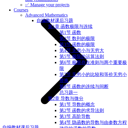
✅ Manage your projects
Courses
Advanced Mathematics
自编教材课后习题
第1章 函数极限与连续
第1节 函数
第2节 数列的极限
第3节 函数的极限
第4节 无穷小与无穷大
第5节 极限的运算法则
第6节 极限存在准则与两个重要极
限
第7节 无穷小的比较和等价无穷小
替换
第8节 函数的连续与间断
总习题一
第2章 导数与微分
第1节 导数的概念
第2节 函数的求导法则
第3节 高阶导数
第4节 隐函数的导数与由参数方程
自编教材课后习题