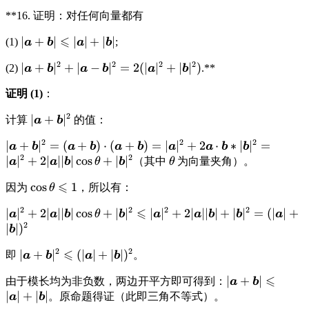
\overrightarrow{AD}
\frac{264}
**16. 证明：对任何向量都有
= (36, -6, 20) \cdot (7,
{6} =
8, 3) = 36(7) + (-6)(8)
⩽
\displaystyle
∣
+
∣
∣
∣
+
∣
∣
(1)
;
a
b
a
b
+ 20(3) = 252 - 48 +
|\boldsymbol{a}+\boldsymbol{b}|
2
2
2
2
60 = 264
\displaystyle
∣
+
∣
+
∣
−
∣
=
2
(
∣
∣
+
∣
∣
)
(2)
.**
a
b
a
b
a
b
\leqslant
|\boldsymbol{a}+\boldsymbol{b}|^2 +
|\boldsymbol{a}|+|\boldsymbol{b}|
证明 (1)
：
|\boldsymbol{a}-\boldsymbol{b}|^2 =
2(|\boldsymbol{a}|^2+|\boldsymbol{b}|^2)
2
\displaystyle
∣
+
∣
计算
的值：
a
b
|\boldsymbol{a}+\boldsymbol{b}|^2
2
2
2
\displaystyle |\boldsymbol{a}+\boldsymbol{b}|^2 =
∣
+
∣
=
(
+
)
⋅
(
+
)
=
∣
∣
+
2
⋅
∗
∣
∣
=
a
b
a
b
a
b
a
a
b
b
2
2
(\boldsymbol{a}+\boldsymbol{b})\cdot(\boldsymbol
∣
∣
+
2∣
∣∣
∣
c
o
s
+
∣
∣
\displaystyle
（其中
为向量夹角）。
a
a
b
θ
b
θ
= |\boldsymbol{a}|^2 + 2\boldsymbol{a}\cdot\bolds
\theta
⩽
\displaystyle
c
o
s
1
因为
，所以有：
|\boldsymbol{b}|^2 = |\boldsymbol{a}|^2 +
θ
\cos\theta
2|\boldsymbol{a}||\boldsymbol{b}|\cos\theta + |\bol
2
2
2
2
⩽
\displaystyle |\boldsymbol{a}|^2 +
∣
∣
+
2∣
∣∣
∣
c
o
s
+
∣
∣
∣
∣
+
2∣
∣∣
∣
+
∣
∣
=
(
∣
∣
+
a
a
b
θ
b
a
a
b
b
a
\leqslant 1
2
2|\boldsymbol{a}||\boldsymbol{b}|\cos\theta
∣
∣
)
b
+ |\boldsymbol{b}|^2 \leqslant
2
2
⩽
\displaystyle
∣
+
∣
(
∣
∣
+
∣
∣
)
即
。
|\boldsymbol{a}|^2 +
a
b
a
b
|\boldsymbol{a}+\boldsymbol{b}|^2
2|\boldsymbol{a}||\boldsymbol{b}| +
⩽
\displaystyle
∣
+
∣
由于模长均为非负数，两边开平方即可得到：
a
b
\leqslant
|\boldsymbol{b}|^2 =
|\boldsymbol{
∣
∣
+
∣
∣
。原命题得证（此即三角不等式）。
a
(|\boldsymbol{a}|+|\boldsymbol{b}|)^2
b
(|\boldsymbol{a}|+|\boldsymbol{b}|)^2