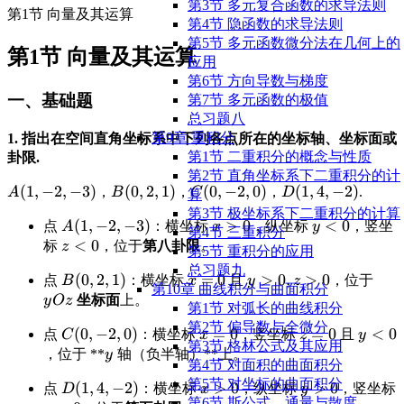
第3节 多元复合函数的求导法则
第1节 向量及其运算
第4节 隐函数的求导法则
第5节 多元函数微分法在几何上的
第1节 向量及其运算
应用
第6节 方向导数与梯度
一、基础题
第7节 多元函数的极值
总习题八
第9章 重积分
1. 指出在空间直角坐标系中下列各点所在的坐标轴、坐标面或
第1节 ⼆重积分的概念与性质
卦限.
第2节 直⾓坐标系下⼆重积分的计
\displaystyle
(
1
,
−
2
,
−
3
)
\displaystyle
(
0
,
2
,
1
)
\displaystyle
(
0
,
−
2
,
0
)
\displaystyle
(
1
,
4
,
−
2
)
，
，
，
.
A
B
C
D
算
A(1,-2,-3)
B(0,2,1)
C(0,-2,0)
D(1,4,-2)
第3节 极坐标系下⼆重积分的计算
\displaystyle
(
1
,
−
2
,
−
3
)
\displaystyle
>
0
\displaystyle
<
0
点
：横坐标
，纵坐标
，竖坐
A
x
y
第4节 三重积分
A(1,-2,-3)
x>0
y<0
\displaystyle
<
0
标
，位于
第八卦限
。
z
第5节 重积分的应用
z<0
总习题九
\displaystyle
(
0
,
2
,
1
)
\displaystyle
=
0
\displaystyle
>
0
,
>
0
\dis
点
：横坐标
且
，位于
B
x
y
z
第10章 曲线积分与曲面积分
B(0,2,1)
x=0
y>0, z>0
yOz
坐标面
上。
y
O
z
第1节 对弧长的曲线积分
第2节 偏导数与全微分
\displaystyle
(
0
,
−
2
,
0
)
\displaystyle
=
0
\displaystyle
=
0
\displ
<
0
点
：横坐标
，竖坐标
且
C
x
z
y
第3节 格林公式及其应⽤
C(0,-2,0)
x=0
z=0
y<0
\displaystyle
，位于 **
轴（负半轴）**上。
y
第4节 对⾯积的曲⾯积分
y
第5节 对坐标的曲⾯积分
\displaystyle
(
1
,
4
,
−
2
)
\displaystyle
>
0
\displaystyle
>
0
点
：横坐标
，纵坐标
，竖坐标
D
x
y
第6节 斯公式、通量与散度