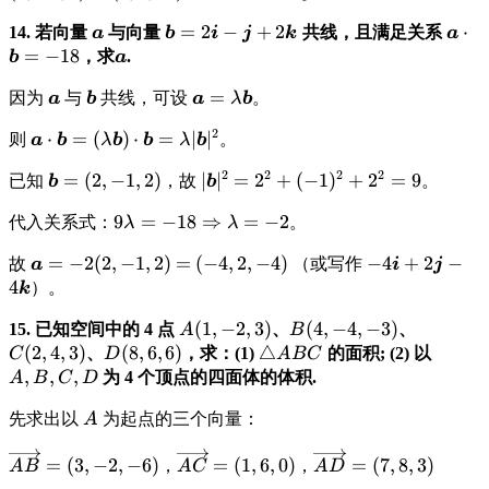
-
(2, 1, 21)
2\boldsymbol{i}+\bolds
\displaystyle
\displaystyle
=
2
−
+
2
\dis
⋅
14. 若向量
与向量
共线，且满足关系
3\boldsymbol{a}
a
b
i
j
k
a
\boldsymbol{a}
\boldsymbol{b}=2\boldsymbol{i}-
\bol
=
−
18
\displaystyle
= 8(1, -1, 3) -
，求
.
b
a
\boldsymbol{j}+2\boldsymbol{k}
\boldsymbol{a}
3(2, -3, 1) = (8,
\displaystyle
\displaystyle
\displaystyle
=
因为
与
共线，可设
。
a
b
a
λ
b
-8, 24) - (6, -9, 3)
\boldsymbol{a}
\boldsymbol{b}
\boldsymbol{a}
=
2
\displaystyle
⋅
=
(
)
⋅
=
∣
∣
则
。
a
b
λ
b
b
λ
b
= \lambda
\boldsymbol{a}\cdot\boldsymbol{b}
\boldsymbol{b}
2
2
2
2
\displaystyle
=
(
2
,
−
1
,
2
)
\displaystyle
∣
∣
=
2
+
(
−
1
)
+
2
=
9
已知
，故
。
b
b
= (\lambda \boldsymbol{b}) \cdot
\boldsymbol{b}
|\boldsymbol{b}|^2
\boldsymbol{b} = \lambda
\displaystyle
9
=
−
18
⇒
=
−
2
代入关系式：
。
λ
λ
= (2, -1, 2)
= 2^2 + (-1)^2 +
|\boldsymbol{b}|^2
9\lambda =
2^2 = 9
\displaystyle
=
−
2
(
2
,
−
1
,
2
)
=
\displaystyle
(
−
4
,
2
,
−
4
)
\displaystyle
−
4
+
2
−
故
（或写作
a
i
j
-18
\boldsymbol{a}
(-4, 2, -4)
-4\boldsymbo
4
）。
k
\Rightarrow
= -2(2, -1, 2) =
\lambda =
\displaystyle
(
1
,
−
2
,
3
)
\displaystyle
(
4
,
−
4
,
−
3
)
\display
15. 已知空间中的 4 点
、
、
A
B
-2
A(1,-2,3)
B(4,-4,-3)
C(2,4,3)
(
2
,
4
,
3
)
\displaystyle
(
8
,
6
,
6
)
\displaystyle
△
\displ
、
，求：(1)
的面积; (2) 以
C
D
A
BC
D(8,6,6)
\triangle
A, B, 
,
,
,
为 4 个顶点的四面体的体积.
A
B
C
D
ABC
\displaystyle
先求出以
为起点的三个向量：
A
A
\displaystyle
\displaystyle
\displaystyle
=
(
3
,
−
2
,
−
6
)
=
(
1
,
6
,
0
)
=
(
7
,
8
,
3
)
，
，
A
B
A
C
A
D
\overrightarrow{AB}
\overrightarrow{AC}
\overrightarrow{A