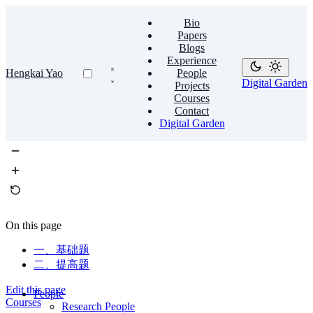
Bio
Papers
Blogs
Experience
Hengkai Yao
People
Digital Garden
Projects
Courses
Contact
Digital Garden
On this page
一、基础题
二、提高题
Edit this page
People
Courses
Research People