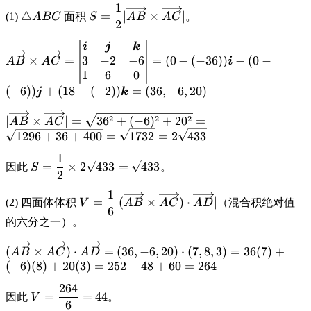
1
= (3, -2, -6)
= (1, 6, 0)
= (7, 8, 3)
\displaystyle
\displaystyle S =
△
=
∣
×
∣
(1)
面积
。
A
BC
S
A
B
A
C
2
\triangle
\frac{1}{2}
ABC
|\overrightarrow{AB}
\displaystyle
i
j
k
\times
3
−
2
−
6
×
=
=
(
0
−
(
−
36
))
−
(
0
−
\overrightarrow{AB}
A
B
A
C
i
\overrightarrow{AC}|
1
6
0
\times
\overrightarrow{AC}
(
−
6
))
+
(
18
−
(
−
2
))
=
(
36
,
−
6
,
20
)
j
k
= \begin{vmatrix}
\displaystyle
\boldsymbol{i} &
2
2
2
∣
×
∣
=
3
6
+
(
−
6
)
+
2
0
=
A
B
A
C
|\overrightarrow{AB}
\boldsymbol{j} &
1296
+
36
+
400
=
1732
=
2
433
\times
\boldsymbol{k} \\ 3
1
\overrightarrow{AC}|
\displaystyle
\displaystyle
& -2 & -6 \\ 1 & 6 &
=
×
2
433
=
433
因此
。
S
2
= \sqrt{36^2 + (-6)^2
S = \frac{1}
\sqrt{433}
0 \end{vmatrix} =
+ 20^2} = \sqrt{1296
{2} \times
(0-
1
\displaystyle V =
=
∣
(
×
)
⋅
∣
(2) 四面体体积
（混合积绝对值
V
A
B
A
C
A
D
+ 36 + 400} =
2\sqrt{433}
(-36))\boldsymbol{i}
6
\frac{1}{6} |
\sqrt{1732} =
=
- (0-
的六分之一）。
(\overrightarrow{AB}
2\sqrt{433}
(-6))\boldsymbol{j}
\times
\displaystyle
+ (18-
(
×
)
⋅
=
(
36
,
−
6
,
20
)
⋅
(
7
,
8
,
3
)
=
36
(
7
)
+
A
B
A
C
A
D
\overrightarrow{AC})
(\overrightarrow{AB}
(-2))\boldsymbol{k}
(
−
6
)
(
8
)
+
20
(
3
)
=
252
−
48
+
60
=
264
\cdot
\times
= (36, -6, 20)
\overrightarrow{AD}|
264
\overrightarrow{AC})
\displaystyle
\displaystyle
=
=
44
因此
。
V
6
\cdot
V =
44