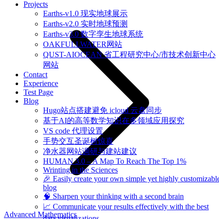
Projects
Earths-v1.0 现实地球展示
Earths-v2.0 实时地球预测
Earths-v3.0 数字孪生地球系统
OAKFULLWATER网站
QUST-AIOCEAN 省工程研究中心/市技术创新中心
网站
Contact
Experience
Test Page
Blog
Hugo站点搭建避免 icloud 云盘同步
基于AI的高等数学知识在多领域应用探究
VS code 代理设置
手势交互圣诞树惊喜
净水器网站调研与建站建议
HUMAN 3.0 – A Map To Reach The Top 1%
Wrinting in the Sciences
🎉 Easily create your own simple yet highly customizabl
blog
🧠 Sharpen your thinking with a second brain
📈 Communicate your results effectively with the best
Advanced Mathematics
data visualizations