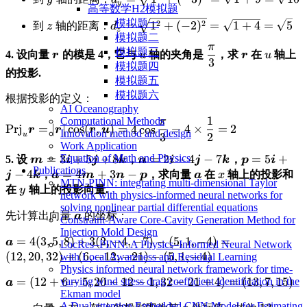
y
高等数学H2模拟题
y
d_y =
\sqrt
\sqrt{4+9}
模拟题一
\displaystyle
\displaystyle
\disp
2
2
=
1
+
(
−
2
)
=
1
+
4
=
5
\sqrt{1^2 +
到
轴的距离：
z
d
=
z
模拟题二
z
d_z =
\sqrt
(-3)^2} =
π
\displaystyle
\displaystyle
\displaystyle
\displaystyl
\displa
模拟题三
\sqrt{1^2 +
\sqrt{1+9}
4. 设向量
的模是 4，它与
轴的夹角是
，求
在
轴上
r
u
r
u
3
\boldsymbol{r}
u
\frac{\pi}
\boldsymbo
u
模拟题四
(-2)^2} =
=
的投影.
{3}
模拟题五
\sqrt{1+4}
模拟题六
=
根据投影的定义：
AI Oceanography
1
Computational Methods
π
\displaystyle
\displaystyle
Prj
=
∣
∣
c
o
s
(
,
)
=
4
c
o
s
=
4
×
=
2
r
r
r
u
Innovation method and design
u
3
2
\text{Prj}_u
2
Work Application
\boldsymbol{r} =
Equation of Math and Physics
\displaystyle
=
3
+
5
+
8
\displaystyle
=
2
−
4
−
7
\displaystyl
=
5
+
5. 设
，
，
m
i
j
k
n
i
j
k
p
i
|\boldsymbol{r}|
Publications
\boldsymbol{m}=3\boldsymbol{i}+5\boldsymbol
\boldsymbol{n}=2\boldsymbol
\boldsymbo
−
4
\displaystyle
=
4
+
3
−
\displaystyle
\displaystyle
，
，求向量
在
轴上的投影和
j
k
a
m
n
p
a
x
\cos(\boldsymbol{r},
MTN-PINN: integrating multi-dimensional Taylor
\boldsymbol{a}=4\boldsymbol{m}+3\boldsym
\boldsymbol{a}
x
\displaystyle
在
轴上的投影向量.
y
network with physics-informed neural networks for
\boldsymbol{u}) = 4
\boldsymbol{p}
y
solving nonlinear partial differential equations
\cos\frac{\pi}{3} =
\displaystyle
先计算出向量
的坐标：
a
Constraint-Aware Core-Cavity Generation Method for
4 \times \frac{1}{2}
\boldsymbol{a}
Injection Mold Design
=
\displaystyle
=
4
(
3
,
5
,
8
)
+
3
(
2
,
−
4
,
−
7
)
−
(
5
,
1
,
−
4
)
=
a
LocRes–PINN: A Physics–Informed Neural Network
\boldsymbol{a}
(
12
,
20
,
32
)
+
(
6
,
−
12
,
−
21
)
−
(
5
,
1
,
−
4
)
with Local Awareness and Residual Learning
Physics informed neural network framework for time-
= 4(3,5,8) +
\displaystyle
=
(
12
+
6
−
5
,
20
−
12
−
1
,
32
−
21
+
4
)
=
(
13
,
7
,
15
)
varying wind stress drag coefficient identification in the
a
3(2,-4,-7) -
Ekman model
\boldsymbol{a}
(5,1,-4) =
A Dual-attention Embedded CNN Model for Estimating