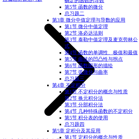
确定的函数的导数
第5节 函数的微分
总习题二
第3章 微分中值定理与导数的应用
第1节 微分中值定理
第2节 洛必达法则
第3节 泰勒中值定理及麦克劳林公
式
第4节 函数的单调性、极值和最值
第5节 曲线的凹凸性与拐点
第6节 函数图形的描绘
第7节 弧微分与曲率
总习题三
第4章 不定积分
第1节 不定积分的概念与性质
第2节 换元积分法
第3节 分部积分法
第4节 几种特殊函数的不定积分
第5节 积分表的使用
总习题四
第5章 定积分及其应用
第1节 定积分的概念与性质