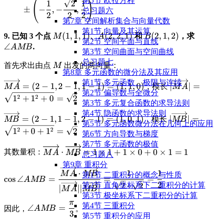
第5节 欧拉方程
(
)
1
2
1
\frac
±
−
,
−
,
总习题六
2
2
2
{2}, \
第7章 空间解析集合与向量代数
{2}\ri
第1节 向量及其运算
\displaystyle
(
1
,
1
,
1
)
\displaystyle
(
2
,
2
,
1
)
\displaystyle
(
2
,
1
,
2
)
\displ
9. 已知 3 个点
、
和
，求
M
A
B
第2节 空间平面与直线
M(1,1,1)
A(2,2,1)
B(2,1,2)
\angl
∠
.
A
MB
第3节 空间曲面与空间曲线
总习题七
\displaystyle
首先求出由点
出发的两向量：
M
第8章 多元函数的微分法及其应用
M
第1节 多元函数、极限与连续
\displaystyle
\displaystyl
=
(
2
−
1
,
2
−
1
,
1
−
1
)
=
(
1
,
1
,
0
)
∣
∣
=
，模长
M
A
M
A
第2节 偏导数与全微分
\overrightarrow{MA}
|\overright
2
2
1
+
1
+
0
=
2
第3节 多元复合函数的求导法则
= (2-1, 2-1, 1-1) = (1,
= \sqrt{1^
第4节 隐函数的求导法则
1, 0)
= \sqrt{2}
\displaystyle
\displaystyle
=
(
2
−
1
,
1
−
1
,
2
−
1
)
=
(
1
,
0
,
1
)
∣
∣
=
，模长
MB
MB
第5节 多元函数微分法在几何上的应用
\overrightarrow{MB}
|\overright
2
2
1
+
0
+
1
=
2
第6节 方向导数与梯度
= (2-1, 1-1, 2-1) = (1,
= \sqrt{1^
第7节 多元函数的极值
0, 1)
= \sqrt{2}
\displaystyle
⋅
=
1
×
1
+
1
×
0
+
0
×
1
=
1
其数量积：
M
A
MB
总习题八
\overrightarrow{MA}
第9章 重积分
\cdot
\displaystyle \cos \angle
⋅
1
1
M
A
MB
第1节 ⼆重积分的概念与性质
c
o
s
∠
=
=
=
\overrightarrow{MB}
A
MB
AMB =
2
2
⋅
2
第2节 直⾓坐标系下⼆重积分的计算
∣
∣∣
∣
M
A
MB
= 1 \times 1 + 1
\frac{\overrightarrow{MA}
第3节 极坐标系下⼆重积分的计算
\times 0 + 0 \times 1
\cdot
π
\displaystyle
第4节 三重积分
∠
=
因此，
。
A
MB
= 1
\overrightarrow{MB}}
3
\angle AMB
第5节 重积分的应用