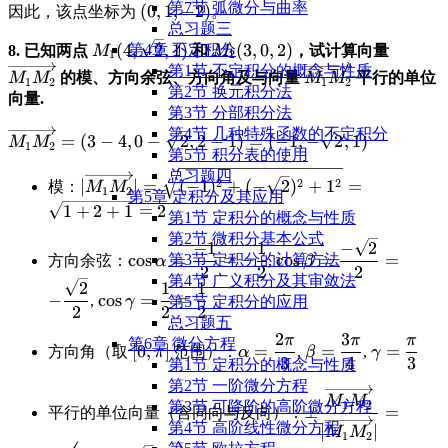
z = 4y - 6
第7节 弧微分与曲率
\displaystyle
(
0
,
1
,
−
2
)
因此，该点坐标为
。
\Rightarrow
总习题三
(0, 1, -2)
y = 1
\displaystyle
\displaystyle
\displa
(
4
,
2
,
1
)
(
3
,
0
,
2
)
第4章 不定积分
8. 已知两点
和
，试计算向量
M
M
1
2
M_1(4,\sqrt{2},1)
M_2(3,0,2)
\overr
\displaystyle
第1节 不定积分的概念与性质
的模、方向余弦、方向角及与向量
平行的单位
M
M
M
M
1
2
1
2
\overrightarrow
第2节 换元积分法
向量.
第3节 分部积分法
第4节 几种特殊函数的不定积分
\displaystyle
=
(
3
−
4
,
0
−
2
,
2
−
1
)
=
(
−
1
,
−
2
,
1
)
M
M
1
2
第5节 积分表的使用
\overrightarrow{M_1M_2}
总习题四
= (3-4, 0-\sqrt{2}, 2-1) =
\displaystyle
2
2
2
∣
∣
=
(
−
1
)
+
(
−
2
)
+
1
=
模：
M
M
1
2
第5章 定积分及其应用
(-1, -\sqrt{2}, 1)
|\overrightarrow{M_1M_2}|
\displaystyle
1
+
2
+
1
=
2
第1节 定积分的概念与性质
= \sqrt{(-1)^2 + (-
2
第2节 微积分基本公式
\sqrt{2})^2 + 1^2} =
\displaystyle
\displaystyle
\displaystyle
\displ
−
1
1
−
2
c
o
s
=
=
−
c
o
s
=
=
第3节 定积分的计算方法
方向余弦：
,
\sqrt{1 + 2 + 1} =
α
β
\cos\alpha
-\frac{1}{2}
\cos\beta =
\frac
2
2
2
第4节 广义积分及其审敛法
\displaystyle
\displaystyle
2
1
1
= \frac{-1}
\frac{-
{2}
−
c
o
s
=
=
,
γ
第5节 定积分的应用
\cos\gamma
\frac {1}{2}
{2} =
\sqrt{2}}
2
2
2
总习题五
= \frac{1}
{2} =
2
3
π
π
π
\displaystyle
\displaystyle
\displaystyle
\displaystyle
\displaystyle
\displays
\disp
第6章 微分方程
{2} =
[
0
,
]
=
=
=
方向角（取
范围）：
,
,
π
α
β
γ
3
4
3
[0,\pi]
\alpha =
\frac{2\pi}
\beta =
\frac{3\pi}
\gamma 
\frac
第1节 定积分的概念与性质
{3}
{4}
{3}
第2节 一阶微分方程
\displaystyle \pm
\displ
M
M
1
2
第3节 可降阶的高阶微分方程
±
=
平行的单位向量（含同向与反向）：
\frac{\overrigh
\pm\l
第4节 高阶线性微分方程
∣
∣
M
M
{|\overrightarro
\frac{
1
2