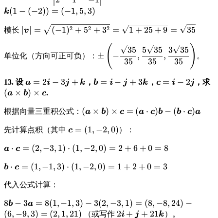
=
\boldsymbol{a}
(
1
−
(
−
2
))
=
(
−
1
,
5
,
3
)
k
\times
\displaystyle
2
2
2
∣
∣
=
(
−
1
)
+
5
+
3
=
1
+
25
+
9
=
35
模长
\boldsymbol{b}
v
|\boldsymbol{v}|
=
(
)
\displaystyle \pm
= \sqrt{(-1)^2 +
35
5
35
3
35
\begin{vmatrix}
±
−
,
,
单位化（方向可正可负）：
。
\left(-
5^2 + 3^2} =
35
35
35
\boldsymbol{i}
\frac{\sqrt{35}}
\sqrt{1+25+9}
&
{35},
= \sqrt{35}
\displaystyle
=
2
−
3
+
\displaystyle
=
−
+
3
\displaystyle
=
−
2
\d
\boldsymbol{j}
13. 设
，
，
，求
a
i
j
k
b
i
j
k
c
i
j
\frac{5\sqrt{35}}
\boldsymbol{a}=2\boldsymbol{i}-3\boldsymbol
\boldsymbol{b}=\boldsymbol{i
\boldsymbol{c}
(
&
(
×
)
×
.
a
b
c
{35},
\boldsymbol{j}+3\boldsymbol{
\boldsymbol{k}
\frac{3\sqrt{35}}
\displaystyle
(
×
)
×
=
(
⋅
)
−
(
⋅
)
根据向量三重积公式：
a
b
c
a
c
b
b
c
a
\\ 1 & -1 & 2 \\
{35}\right)
(\boldsymbol{a}\times\boldsymbo
2 & 1 & -1 \end
\displaystyle
=
(
1
,
−
2
,
0
)
先计算点积（其中
）：
c
= (\boldsymbol{a}\cdot\boldsymb
{vmatrix} =
\boldsymbol{c}
(\boldsymbol{b}\cdot\boldsymbol
\boldsymbol{i}
\displaystyle
⋅
=
(
2
,
−
3
,
1
)
⋅
(
1
,
−
2
,
0
)
=
2
+
6
+
0
=
8
a
c
= (1, -2, 0)
(1-2) -
\boldsymbol{a}\cdot\boldsymbol{c}
\boldsymbol{j}
\displaystyle
⋅
=
(
1
,
−
1
,
3
)
⋅
(
1
,
−
2
,
0
)
=
1
+
2
+
0
=
3
b
c
= (2, -3, 1) \cdot (1, -2, 0) = 2 + 6 +
(-1-4) +
\boldsymbol{b}\cdot\boldsymbol{c}
0 = 8
\boldsymbol{k}
代入公式计算：
= (1, -1, 3) \cdot (1, -2, 0) = 1 + 2 +
(1-(-2)) = (-1, 5,
0 = 3
\displaystyle
8
−
3
=
8
(
1
,
−
1
,
3
)
−
3
(
2
,
−
3
,
1
)
=
(
8
,
−
8
,
24
)
−
b
a
3)
8\boldsymbol{b}
(
6
,
−
9
,
3
)
=
\displaystyle
(
2
,
1
,
21
)
\displaystyle
2
+
+
21
（或写作
）。
i
j
k