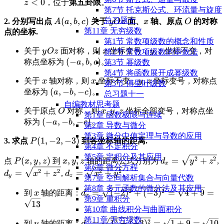
D(1,4,-2)
x>0
y>0
\displaystyle
<
0
，位于
第五卦限
。
z
第7节 托克斯公式、环流量与旋度
z<0
\displaystyle
(
,
,
)
\displaystyle
\displaystyle
\displayst
总习题十
2. 分别写出点
关于
面、
轴、原点
的对称
A
a
b
c
y
O
z
x
O
A(a,b,c)
yOz
x
O
第11章 无穷级数
点的坐标.
第1节 常数项级数的概念和性质
\displaystyle
\displaystyle
\displaystyle
,
关于
面对称，则
坐标变号，
坐标不变，对
y
O
z
x
y
z
第2节 常数项级数的审敛法
yOz
x
y, z
\displaystyle
(
−
,
,
)
称点坐标为
。
a
b
c
第3节 幂级数
(-a, b, c)
第4节 将函数展开成幂级数
\displaystyle
\displaystyle
\displaystyle
,
关于
轴对称，则
坐标不变，
坐标变号，对称点
x
x
y
z
第5节 傅⾥叶级数
x
x
y, z
\displaystyle
(
,
−
,
−
)
坐标为
。
a
b
c
总习题十一
(a, -b, -c)
自编教材思考题
\displaystyle
\displaystyle
,
,
关于原点
对称，则
坐标全部变号，对称点坐
O
x
y
z
第1章 函数极限与连续
O
x, y, z
\displaystyle
(
−
,
−
,
−
)
标为
。
a
b
c
第2章 导数与微分
(-a, -b, -c)
第3章 微分中值定理与导数的应用
\displaystyle
(
1
,
−
2
,
−
3
)
3. 求点
到各坐标轴的距离.
P
第4章 不定积分
P(1,-2,-3)
第5章 定积分及其应用
\displaystyle
\displaystyle
\displaystyle
2
2
(
,
,
)
,
,
=
+
点
到
轴的距离公式分别为
,
P
x
y
z
x
y
z
d
y
z
x
第6章 微分方程
P(x,y,z)
x, y, z
d_x =
\displaystyle
\displaystyle
2
2
2
2
=
+
=
+
,
。
d
x
z
d
x
y
y
z
第7章 空间解析集合与向量代数
\sqrt{y^2+z^2}
d_y =
d_z =
第8章 多元函数的微分法及其应用
\displaystyle
\displaystyle
\d
\sqrt{x^2+z^2}
\sqrt{x^2+y^2}
2
2
=
(
−
2
)
+
(
−
3
)
=
4
+
9
=
到
轴的距离：
x
d
x
第9章 重积分
x
d_x =
\s
13
第10章 曲线积分与曲面积分
\sqrt{(-2)^2
第11章 无穷级数
\displaystyle
\displaystyle
\disp
2
2
=
1
+
(
−
3
)
=
1
+
9
=
10
+ (-3)^2} =
到
轴的距离：
y
d