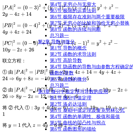
=
|PA|^2 =
第4节 无穷小与无穷大
2
2
2
2
2
2
\displaystyle
∣
∣
=
(
0
−
3
)
+
(
−
1
)
+
(
−
2
)
=
+
−
P
A
y
z
y
z
|PB|^2 =
第5节 极限的运算法则
|PA|^2 = (0-
2
−
4
+
14
y
z
|PC|^2
第6节 极限存在准则与两个重要极限
3)^2 + (y-
第7节 无穷小的比较和等价无穷小替换
2
2
2
2
2
2
\displaystyle
∣
∣
=
(
0
−
4
)
+
(
+
2
)
+
(
+
2
)
=
+
+
1)^2 + (z-
PB
y
z
y
z
第8节 函数的连续与间断
|PB|^2 = (0-
4
+
4
+
24
2)^2 = y^2
y
z
总习题一
4)^2 +
+ z^2 - 2y -
第2章 导数与微分
2
2
2
2
2
2
\displaystyle
∣
∣
=
(
0
−
0
)
+
(
−
5
)
+
(
−
1
)
=
+
−
(y+2)^2 +
PC
y
z
y
z
4z + 14
第1节 导数的概念
|PC|^2 = (0-
10
−
2
+
26
(z+2)^2 =
y
z
第2节 函数的求导法则
0)^2 + (y-
y^2 + z^2 +
第3节 高阶导数
联立方程：
5)^2 + (z-
4y + 4z + 24
第4节 隐函数的导数与由参数方程确定
1)^2 = y^2
2
2
\displaystyle
∣
∣
=
∣
∣
\displaystyle
−
2
−
4
+
14
=
4
+
4
+
① 由
得：
P
A
PB
y
z
y
z
函数的导数
+ z^2 - 10y -
|PA|^2 =
-2y - 4z + 14
24
⇒
6
+
8
=
−
10
⇒
3
+
4
=
−
5
y
z
y
z
第5节 函数的微分
2z + 26
|PB|^2
= 4y + 4z +
总习题二
2
2
\displaystyle
∣
∣
=
∣
∣
\displaystyle
−
2
−
4
+
14
=
−
10
−
2
+
② 由
得：
P
A
PC
24
y
z
y
z
第3章 微分中值定理与导数的应用
|PA|^2 =
-2y - 4z + 14
26
⇒
8
−
2
=
12
⇒
=
4
−
6
\Rightarrow
y
z
z
y
第1节 微分中值定理
|PC|^2
= -10y - 2z
6y + 8z =
第2节 洛必达法则
\displaystyle
3
+
4
(
4
−
6
)
=
−
5
⇒
19
=
19
⇒
=
将 ② 代入 ①：
y
y
+ 26
y
y
-10
第3节 泰勒中值定理及麦克劳林公式
3y + 4(4y -
1
\Rightarrow
\Rightarrow
第4节 函数的单调性、极值和最值
6) = -5
8y - 2z = 12
3y + 4z = -5
第5节 曲线的凹凸性与拐点
\displaystyle
=
1
\displaystyle
=
4
−
6
\displaystyle
=
−
2
将
代入
得
。
y
z
y
z
\Rightarrow
\Rightarrow
第6节 函数图形的描绘
y = 1
z = 4y - 6
z = -2
19y = 19