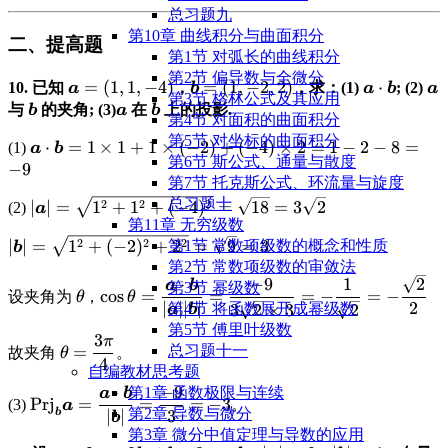
{|\overrightarrow{MA}|
= \frac{\pi}
总习题九
|\overrightarrow{MB}|} =
{3}
第10章 曲线积分与曲面积分
二、提高题
\frac{1}{\sqrt{2} \cdot
第1节 对弧长的曲线积分
\sqrt{2}} = \frac{1} {2}
第2节 偏导数与全微分
\displaystyle
=
(
1
,
1
,
−
4
)
\displaystyle
=
(
1
,
−
2
,
2
)
\displayst
⋅
\d
10. 已知
，
，求：(1)
; (2)
a
b
a
b
a
第3节 格林公式及其应⽤
\boldsymbol{a}=
\boldsymbol{b}=
\boldsymb
\b
\displaystyle
\displaystyle
\displaystyle
与
的夹角; (3)
在
上的投影.
b
a
b
第4节 对⾯积的曲⾯积分
(1,1,-4)
(1,-2,2)
\boldsymbol{b}
\boldsymbol{a}
\boldsymbol{b}
第5节 对坐标的曲⾯积分
\displaystyle
⋅
=
1
×
1
+
1
×
(
−
2
)
+
(
−
4
)
×
2
=
1
−
2
−
8
=
\di
(1)
a
b
第6节 斯公式、通量与散度
\boldsymbol{a}\cdot\boldsymbol{b}
-9
−
9
第7节 托克斯公式、环流量与旋度
= 1 \times 1 + 1 \times (-2) + (-4)
总习题十
\displaystyle
2
2
2
∣
∣
=
1
+
1
+
(
−
4
)
=
18
=
3
2
(2)
\times 2 = 1 - 2 - 8 =
a
第11章 无穷级数
|\boldsymbol{a}|
\displaystyle
2
2
2
∣
∣
=
1
+
(
−
2
)
+
2
=
9
=
3
第1节 常数项级数的概念和性质
=
b
|\boldsymbol{b}|
第2节 常数项级数的审敛法
\sqrt{1^2+1^2+
\displaystyle
\displaystyle \cos\theta =
⋅
−
9
1
2
= \sqrt{1^2+
a
b
第3节 幂级数
(-4)^2} =
c
o
s
=
=
=
−
=
−
设夹角为
，
θ
θ
\theta
\frac{\boldsymbol{a}\cdot\boldsymbol{b}
(-2)^2+2^2} =
∣
∣∣
∣
2
第4节 将函数展开成幂级数
3
2
×
3
2
\sqrt{18} =
a
b
{|\boldsymbol{a}||\boldsymbol{b}|} =
\sqrt{9} = 3
第5节 傅⾥叶级数
3\sqrt{2}
3
π
\displaystyle
\displaystyle
\frac{-9}{3\sqrt{2} \times 3} = -\frac{1}
总习题十一
=
故夹角
。
θ
4
\theta =
\frac{3\pi}
{\sqrt{2}} = -\frac{\sqrt{2}}{2}
自编教材思考题
{4}
⋅
−
9
第1章 函数极限与连续
a
b
\displaystyle \text{Prj}_{\boldsymbol{b}}
\displaystyle
Prj
=
=
=
−
3
(3)
。
a
第2章 导数与微分
b
∣
∣
3
\boldsymbol{a} =
-3
b
第3章 微分中值定理与导数的应用
\frac{\boldsymbol{a}\cdot\boldsymbol{b}}