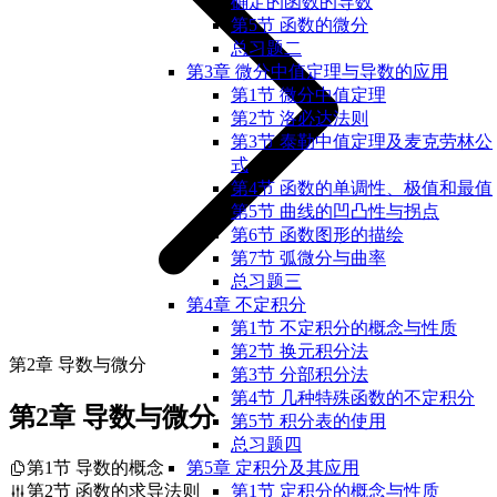
确定的函数的导数
第5节 函数的微分
总习题二
第3章 微分中值定理与导数的应用
第1节 微分中值定理
第2节 洛必达法则
第3节 泰勒中值定理及麦克劳林公
式
第4节 函数的单调性、极值和最值
第5节 曲线的凹凸性与拐点
第6节 函数图形的描绘
第7节 弧微分与曲率
总习题三
第4章 不定积分
第1节 不定积分的概念与性质
第2节 换元积分法
第2章 导数与微分
第3节 分部积分法
第4节 几种特殊函数的不定积分
第2章 导数与微分
第5节 积分表的使用
总习题四
第1节 导数的概念
第5章 定积分及其应用
第2节 函数的求导法则
第1节 定积分的概念与性质