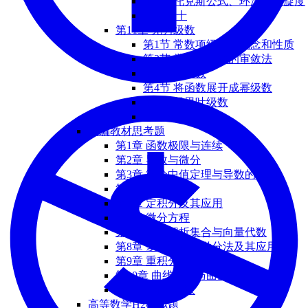
第7节 托克斯公式、环流量与旋度
总习题十
第11章 无穷级数
第1节 常数项级数的概念和性质
第2节 常数项级数的审敛法
第3节 幂级数
第4节 将函数展开成幂级数
第5节 傅⾥叶级数
总习题十一
自编教材思考题
第1章 函数极限与连续
第2章 导数与微分
第3章 微分中值定理与导数的应用
第4章 不定积分
第5章 定积分及其应用
第6章 微分方程
第7章 空间解析集合与向量代数
第8章 多元函数的微分法及其应用
第9章 重积分
第10章 曲线积分与曲面积分
第11章 无穷级数
高等数学H2模拟题