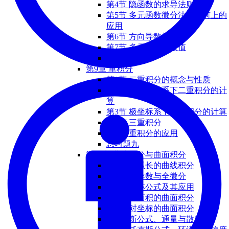
第4节 隐函数的求导法则
第5节 多元函数微分法在几何上的
应用
第6节 方向导数与梯度
第7节 多元函数的极值
总习题八
第9章 重积分
第1节 ⼆重积分的概念与性质
第2节 直⾓坐标系下⼆重积分的计
算
第3节 极坐标系下⼆重积分的计算
第4节 三重积分
第5节 重积分的应用
总习题九
第10章 曲线积分与曲面积分
第1节 对弧长的曲线积分
第2节 偏导数与全微分
第3节 格林公式及其应⽤
第4节 对⾯积的曲⾯积分
第5节 对坐标的曲⾯积分
第6节 斯公式、通量与散度