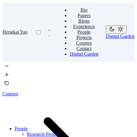
Bio
Papers
Blogs
Experience
Hengkai Yao
People
Digital Garden
Projects
Courses
Contact
Digital Garden
Courses
People
Research People