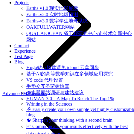
Projects
Earths-v1.0 现实地球展示
Earths-v2.0 实时地球预测
Earths-v3.0 数字孪生地球系统
OAKFULLWATER网站
QUST-AIOCEAN 省工程研究中心/市技术创新中心
网站
Contact
Experience
Test Page
Blog
Hugo站点搭建避免 icloud 云盘同步
基于AI的高等数学知识在多领域应用探究
VS code 代理设置
手势交互圣诞树惊喜
净水器网站调研与建站建议
Advanced Mathematics
HUMAN 3.0 – A Map To Reach The Top 1%
Wrinting in the Sciences
🎉 Easily create your own simple yet highly customizabl
blog
🧠 Sharpen your thinking with a second brain
📈 Communicate your results effectively with the best
data visualizations