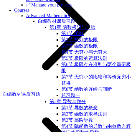
✅ Manage your projects
Courses
Advanced Mathematics
自编教材课后习题
第1章 函数极限与连续
第1节 函数
第2节 数列的极限
第3节 函数的极限
第4节 无穷小与无穷大
第5节 极限的运算法则
第6节 极限存在准则与两个重要极
限
第7节 无穷小的比较和等价无穷小
替换
第8节 函数的连续与间断
自编教材课后习题
总习题一
第2章 导数与微分
第1节 导数的概念
第2节 函数的求导法则
第3节 高阶导数
第4节 隐函数的导数与由参数方程