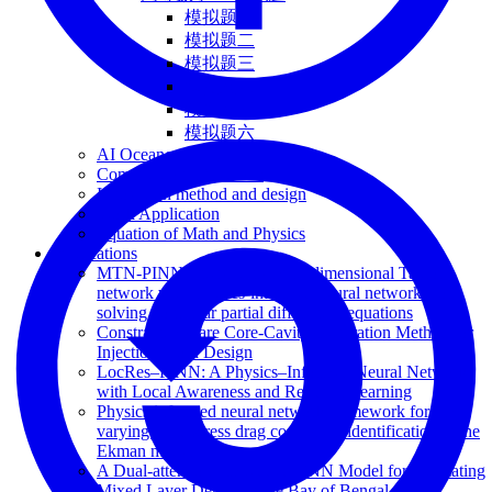
模拟题一
模拟题二
模拟题三
模拟题四
模拟题五
模拟题六
AI Oceanography
Computational Methods
Innovation method and design
Work Application
Equation of Math and Physics
Publications
MTN-PINN: integrating multi-dimensional Taylor
network with physics-informed neural networks for
solving nonlinear partial differential equations
Constraint-Aware Core-Cavity Generation Method for
Injection Mold Design
LocRes–PINN: A Physics–Informed Neural Network
with Local Awareness and Residual Learning
Physics informed neural network framework for time-
varying wind stress drag coefficient identification in the
Ekman model
A Dual-attention Embedded CNN Model for Estimating
Mixed Layer Depths in the Bay of Bengal