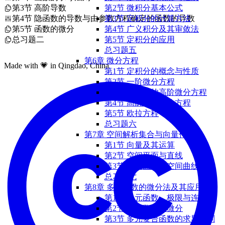
第3节 高阶导数
第2节 微积分基本公式
第4节 隐函数的导数与由参数方程确定的函数的导数
第3节 定积分的计算方法
第5节 函数的微分
第4节 广义积分及其审敛法
总习题二
第5节 定积分的应用
总习题五
第6章 微分方程
Made with 💗 in Qingdao, China
第1节 定积分的概念与性质
第2节 一阶微分方程
第3节 可降阶的高阶微分方程
第4节 高阶线性微分方程
第5节 欧拉方程
总习题六
第7章 空间解析集合与向量代数
第1节 向量及其运算
第2节 空间平面与直线
第3节 空间曲面与空间曲线
总习题七
第8章 多元函数的微分法及其应用
第1节 多元函数、极限与连续
第2节 偏导数与全微分
第3节 多元复合函数的求导法则