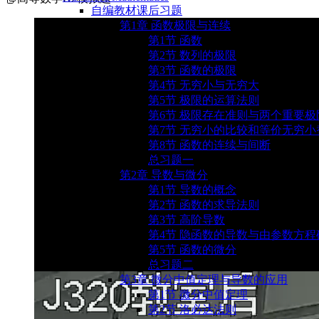
自编教材课后习题
第1章 函数极限与连续
第1节 函数
第2节 数列的极限
第3节 函数的极限
第4节 无穷小与无穷大
第5节 极限的运算法则
第6节 极限存在准则与两个重要极
第7节 无穷小的比较和等价无穷小
第8节 函数的连续与间断
总习题一
第2章 导数与微分
第1节 导数的概念
第2节 函数的求导法则
第3节 高阶导数
第4节 隐函数的导数与由参数方
第5节 函数的微分
总习题二
第3章 微分中值定理与导数的应用
第1节 微分中值定理
第2节 洛必达法则