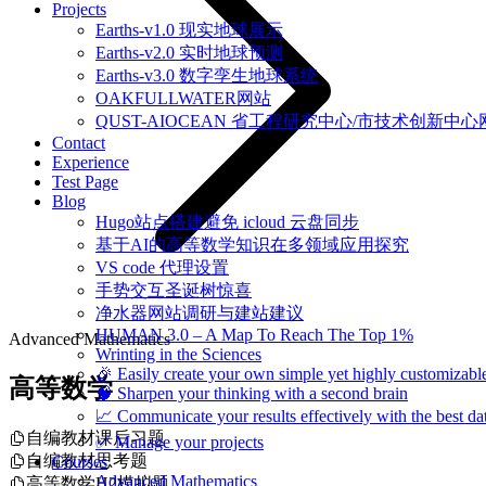
Projects
Earths-v1.0 现实地球展示
Earths-v2.0 实时地球预测
Earths-v3.0 数字孪生地球系统
OAKFULLWATER网站
QUST-AIOCEAN 省工程研究中心/市技术创新中心
Contact
Experience
Test Page
Blog
Hugo站点搭建避免 icloud 云盘同步
基于AI的高等数学知识在多领域应用探究
VS code 代理设置
手势交互圣诞树惊喜
净水器网站调研与建站建议
HUMAN 3.0 – A Map To Reach The Top 1%
Advanced Mathematics
Wrinting in the Sciences
🎉 Easily create your own simple yet highly customizabl
高等数学
🧠 Sharpen your thinking with a second brain
📈 Communicate your results effectively with the best dat
自编教材课后习题
✅ Manage your projects
自编教材思考题
Courses
Advanced Mathematics
高等数学H2模拟题