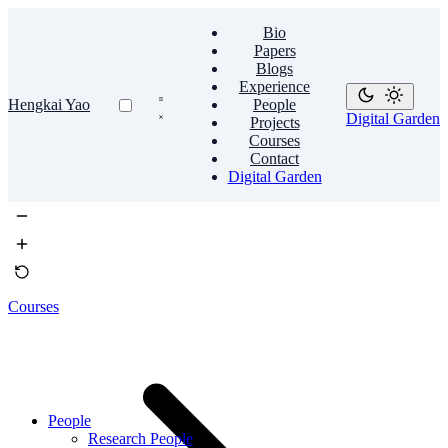
Bio
Papers
Blogs
Experience
Hengkai Yao
People
Digital Garden
Projects
Courses
Contact
Digital Garden
Courses
People
Research People