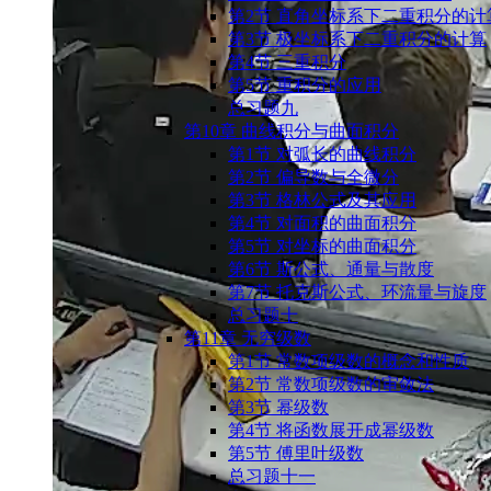
第2节 直⾓坐标系下⼆重积分的计
第3节 极坐标系下⼆重积分的计算
第4节 三重积分
第5节 重积分的应用
总习题九
第10章 曲线积分与曲面积分
第1节 对弧长的曲线积分
第2节 偏导数与全微分
第3节 格林公式及其应⽤
第4节 对⾯积的曲⾯积分
第5节 对坐标的曲⾯积分
第6节 斯公式、通量与散度
第7节 托克斯公式、环流量与旋度
总习题十
第11章 无穷级数
第1节 常数项级数的概念和性质
第2节 常数项级数的审敛法
第3节 幂级数
第4节 将函数展开成幂级数
第5节 傅⾥叶级数
总习题十一