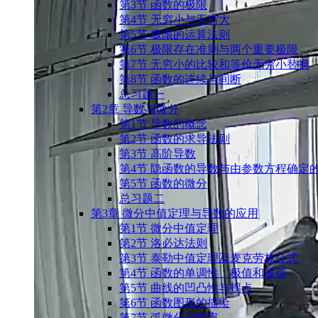
第3节 函数的极限
第4节 无穷小与无穷大
第5节 极限的运算法则
第6节 极限存在准则与两个重要极限
第7节 无穷小的比较和等价无穷小替换
第8节 函数的连续与间断
总习题一
第2章 导数与微分
第1节 导数的概念
第2节 函数的求导法则
第3节 高阶导数
第4节 隐函数的导数与由参数方程确定
第5节 函数的微分
总习题二
第3章 微分中值定理与导数的应用
第1节 微分中值定理
第2节 洛必达法则
第3节 泰勒中值定理及麦克劳林公式
第4节 函数的单调性、极值和最值
第5节 曲线的凹凸性与拐点
第6节 函数图形的描绘
第7节 弧微分与曲率