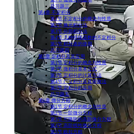
总习题三
第4章 不定积分
第1节 不定积分的概念与性质
第2节 换元积分法
第3节 分部积分法
第4节 几种特殊函数的不定积分
第5节 积分表的使用
总习题四
第5章 定积分及其应用
第1节 定积分的概念与性质
第2节 微积分基本公式
第3节 定积分的计算方法
第4节 广义积分及其审敛法
第5节 定积分的应用
总习题五
第6章 微分方程
第1节 定积分的概念与性质
第2节 一阶微分方程
第3节 可降阶的高阶微分方程
第4节 高阶线性微分方程
第5节 欧拉方程