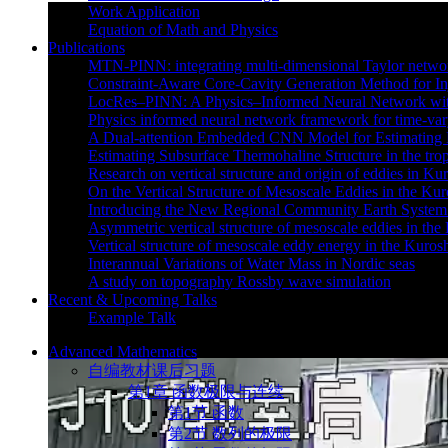
Work Application
Equation of Math and Physics
Publications
MTN-PINN: integrating multi-dimensional Taylor network 
Constraint-Aware Core-Cavity Generation Method for In
LocRes–PINN: A Physics–Informed Neural Network wit
Physics informed neural network framework for time-vary
A Dual-attention Embedded CNN Model for Estimating 
Estimating Subsurface Thermohaline Structure in the tr
Research on vertical structure and origin of eddies in K
On the Vertical Structure of Mesoscale Eddies in the Ku
Introducing the New Regional Community Earth Syst
Asymmetric vertical structure of mesoscale eddies in the
Vertical structure of mesoscale eddy energy in the Kuros
Interannual Variations of Water Mass in Nordic seas
A study on topography Rossby wave simulation
Recent & Upcoming Talks
Example Talk
Advanced Mathematics
自编教材课后习题
第1章 函数极限与连续
第1节 函数
第2节 数列的极限