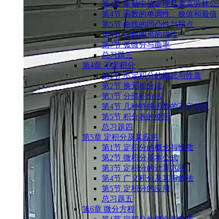
第3节 泰勒中值定理及麦克劳林公
第4节 函数的单调性、极值和最值
第5节 曲线的凹凸性与拐点
第6节 函数图形的描绘
第7节 弧微分与曲率
总习题三
第4章 不定积分
第1节 不定积分的概念与性质
第2节 换元积分法
第3节 分部积分法
第4节 几种特殊函数的不定积分
第5节 积分表的使用
总习题四
第5章 定积分及其应用
第1节 定积分的概念与性质
第2节 微积分基本公式
第3节 定积分的计算方法
第4节 广义积分及其审敛法
第5节 定积分的应用
总习题五
第6章 微分方程