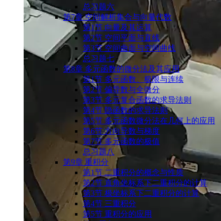
总习题六
第7章 空间解析集合与向量代数
第1节 向量及其运算
第2节 空间平面与直线
第3节 空间曲面与空间曲线
总习题七
第8章 多元函数的微分法及其应用
第1节 多元函数、极限与连续
第2节 偏导数与全微分
第3节 多元复合函数的求导法则
第4节 隐函数的求导法则
第5节 多元函数微分法在几何上的应用
第6节 方向导数与梯度
第7节 多元函数的极值
总习题八
第9章 重积分
第1节 ⼆重积分的概念与性质
第2节 直⾓坐标系下⼆重积分的计算
第3节 极坐标系下⼆重积分的计算
第4节 三重积分
第5节 重积分的应用