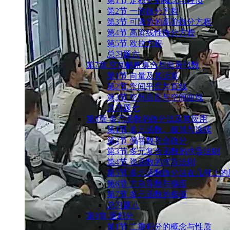
第1节 定积分的概念与性质
第2节 一阶微分方程
第3节 可降阶的高阶微分方程
第4节 高阶线性微分方程
第5节 欧拉方程
总习题六
第7章 空间解析集合与向量代数
第1节 向量及其运算
第2节 空间平面与直线
第3节 空间曲面与空间曲线
总习题七
第8章 多元函数的微分法及其应用
第1节 多元函数、极限与连续
第2节 偏导数与全微分
第3节 多元复合函数的求导法则
第4节 隐函数的求导法则
第5节 多元函数微分法在几何上的
第6节 方向导数与梯度
第7节 多元函数的极值
总习题八
第9章 重积分
第1节 ⼆重积分的概念与性质