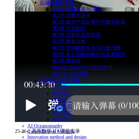
自编教材思考题
第1章 函数极限与连续
第2章 导数与微分
第3章 微分中值定理与导数的应用
第4章 不定积分
第5章 定积分及其应用
第6章 微分方程
第7章 空间解析集合与向量代数
第8章 多元函数的微分法及其应用
第9章 重积分
第10章 曲线积分与曲面积分
第11章 无穷级数
高等数学H2模拟题
模拟题一
模拟题二
模拟题三
模拟题四
模拟题五
模拟题六
AI Oceanography
25-26-1 高等数学 H1 课堂实录
Computational Methods
Innovation method and design