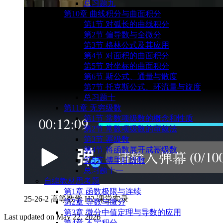
总习题九
第10章 曲线积分与曲面积分
第1节 对弧长的曲线积分
第2节 偏导数与全微分
第3节 格林公式及其应⽤
第4节 对⾯积的曲⾯积分
第5节 对坐标的曲⾯积分
第6节 斯公式、通量与散度
第7节 托克斯公式、环流量与旋度
总习题十
第11章 无穷级数
第1节 常数项级数的概念和性质
第2节 常数项级数的审敛法
第3节 幂级数
第4节 将函数展开成幂级数
第5节 傅⾥叶级数
总习题十一
自编教材思考题
第1章 函数极限与连续
25-26-2 高等数学 H2 课堂实录
第2章 导数与微分
第3章 微分中值定理与导数的应用
Last updated on
May 22, 2026
第4章 不定积分