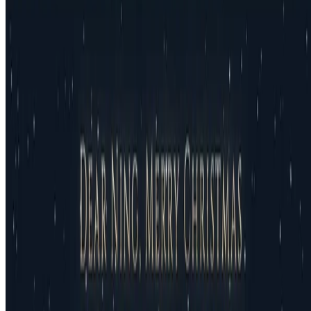
Made with 💗 in Qingdao, China