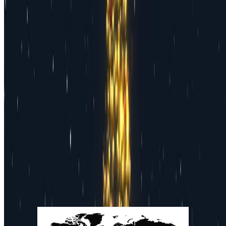
@2026Qingdao University of Science and Technology
CC BY NC
SA 4.0