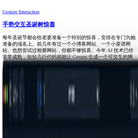
Gesture Interaction
手势交互圣诞树惊喜
每年圣诞节都会给老婆准备一个特别的惊喜，安排在专门为她
准备的域名上。前几年有过一个小博客网站、一个小菜谱网
站、也想尝试过相册网站，但都不够惊喜。今年 AI 技术已经
非常成熟，短短几行代码就能让 Gemini 生成一个可交互的网
站，听说有人尝试了圣诞树效果，决定在前人的基础上小小修
改。
Hengkai YAO
•
Dec 7, 2025
•
1 min read
Read more