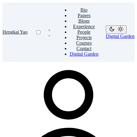
Bio
Papers
Blogs
Experience
Hengkai Yao
People
Digital Garden
Projects
Courses
Contact
Digital Garden