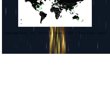
Total Page View：
18
|
Site Total Visitors：
5260
|
Total Visits：
14420